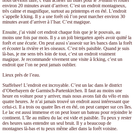
nous devions faire, c’était acheter un billet pour le S-Bahn et rouler
environ 20 minutes avant d’arriver. C’est un endroit montagneux,
très calme et magnifique, surtout au printemps et en été. L’endroit
s’appelle Icking. Il y a une forêt où l’on peut marcher environ 30
minutes avant d’arriver à l’Isar. C’est magique.
Ensuite, j’ai visité cet endroit chaque fois que je le pouvais, au
moins une fois par mois. Il y a un joli biergarten après avoir quitté la
forêt et une écurie. On peut aussi s’asseoir sur les bancs dans la forêt
et écouter la rivière et les oiseaux. C’est très paisible. Quand je suis
là-bas, je me sens très loin de tout, c’est un endroit vraiment
magique. Je recommande vivement une visite à Icking, c’est un
endroit que l’on ne peut jamais oublier.
Lieux près de l’eau.
Staffelsee! L’endroit est incroyable. C’est un lac dans le district
d’Oberbayern de Garmisch-Partenkirchen. Il faut au moins une
heure en voiture pour y arriver, mais nous avons fait du vélo et mis
quatre heures. Je n’ai jamais trouvé un endroit aussi intéressant que
celui-ci. Il a trois ou quatre îles et en été, on peut camper sur ces îles.
Le lac est aussi immense et on peut louer un bateau pour rejoindre le
continent. L’île au milieu du lac est vide et paisible. Tu peux y rester
des heures sans entendre un seul bruit. Il y a beaucoup de
montagnes là-bas et tu peux même aller dans la forêt voisine.