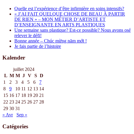
Quelle est l’expérience d’être infirmière en soins intensifs?
« J’AI FAIT QUELQUE CHOSE DE BEAU À PARTIR
DE RIEN » – MON MÉTIER D’ARTISTE ET
D’ENSEIGNANTE EN ARTS PLASTIQUES
Une semaine sans plastique? Est-ce possible? Nous avons osé
relever le défi!
Bonne année – Chúc mừng năm mới !
Je fais partie de l’histoire
Kalender
juillet 2024
L
M
M
J
V
S
D
1
2
3
4
5
6
7
8
9
10
11
12
13
14
15
16
17
18
19
20
21
22
23
24
25
26
27
28
29
30
31
« Avr
Sep »
Catégories