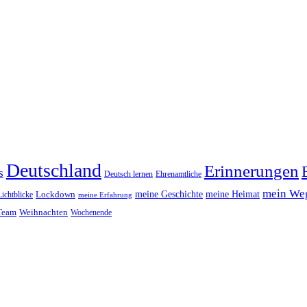
Deutschland
Erinnerungen
s
Deutsch lernen
Ehrenamtliche
mein Weg
meine Geschichte
meine Heimat
Lichtblicke
Lockdown
meine Erfahrung
Team
Weihnachten
Wochenende