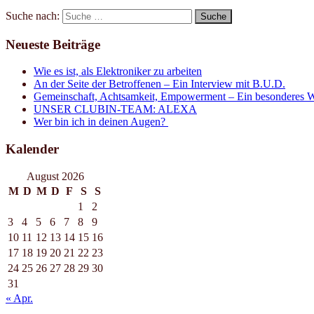
Suche nach:
Neueste Beiträge
Wie es ist, als Elektroniker zu arbeiten
An der Seite der Betroffenen – Ein Interview mit B.U.D.
Gemeinschaft, Achtsamkeit, Empowerment – Ein besonderes W
UNSER CLUBIN-TEAM: ALEXA
Wer bin ich in deinen Augen?
Kalender
August 2026
M
D
M
D
F
S
S
1
2
3
4
5
6
7
8
9
10
11
12
13
14
15
16
17
18
19
20
21
22
23
24
25
26
27
28
29
30
31
« Apr.