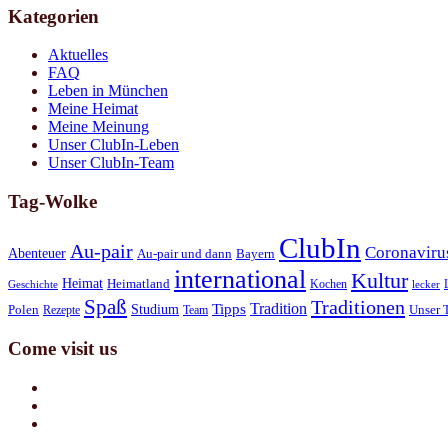
Kategorien
Aktuelles
FAQ
Leben in München
Meine Heimat
Meine Meinung
Unser ClubIn-Leben
Unser ClubIn-Team
Tag-Wolke
ClubIn
Au-pair
Coronaviru
Abenteuer
Au-pair und dann
Bayern
international
Kultur
Heimat
Heimatland
Kochen
Geschichte
lecker
Spaß
Traditionen
Tradition
Tipps
Studium
Polen
Rezepte
Team
Unser 
Come visit us