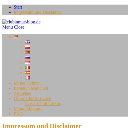
Start
Impressum und Disclaimer
Menu
Close
Meine Heimat
Leben in München
Aktuelles
Unser ClubIn-Leben
Unser ClubIn-Team
Meine Meinung
FAQ
Impressum und Disclaimer