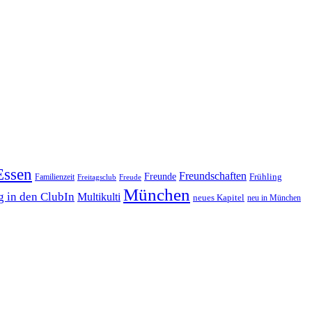
Essen
Freundschaften
Freunde
Familienzeit
Frühling
Freitagsclub
Freude
München
 in den ClubIn
Multikulti
neues Kapitel
neu in München