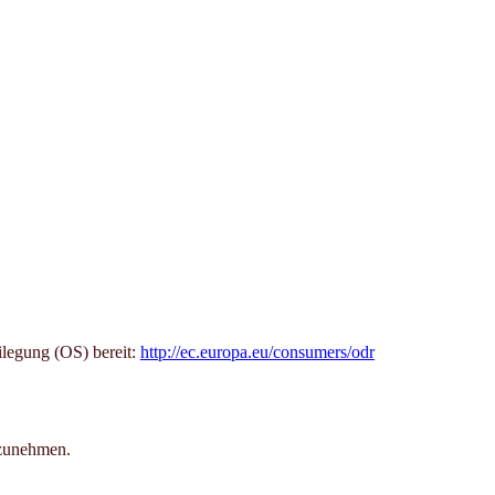
ilegung (OS) bereit:
http://ec.europa.eu/consumers/odr
ilzunehmen.