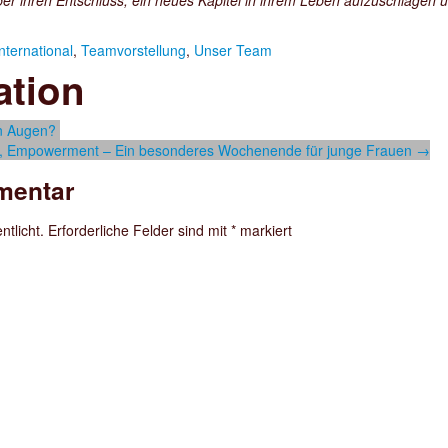
 über ihren Entschluss, ein neues Kapitel in ihrem Leben aufzuschlag
international
,
Teamvorstellung
,
Unser Team
ation
en Augen?
t, Empowerment – Ein besonderes Wochenende für junge Frauen
→
mentar
ntlicht.
Erforderliche Felder sind mit
*
markiert