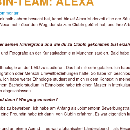
IN-TEAM: ALEXA
 Kommentar
ieinhalb Jahren besucht hat, kennt Alexa! Alexa ist derzeit eine der Sä
 Alexa mehr über den Weg, der sie zum ClubIn geführt hat, und ihre Ar
ber deinen Hintergrund und wie du zu ClubIn gekommen bist erzä
st und Fotografie an der Kunstakademie in München studiert. Bald habe
thnologie an der LMU zu studieren. Das hat mir sehr gefallen. Ich hab
, Migration oder Mensch-Umweltbeziehungen hatte. So habe ich beschl
n. Ich habe weiter Ethnologie studiert und mich in dem Kontext in mei
nem Bachelorstudium in Ethnologie habe ich einen Master in Interkult
en abgeschlossen.
Und dann? Wie ging es weiter?
obs zu bewerben. Ich habe am Anfang als Jobmentorin Bewerbungstrai
eine Freundin habe ich dann von ClubIn erfahren. Es war eigentlich lus
hatte und an einem Abend – es war afghanischer Länderabend – als Besu