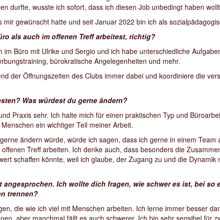
n durfte, wusste ich sofort, dass ich diesen Job unbedingt haben woll
 es mir gewünscht hatte und seit Januar 2022 bin ich als sozialpädagogis
o als auch im offenen Treff arbeitest, richtig?
h im Büro mit Ulrike und Sergio und ich habe unterschiedliche Aufga
werbungstraining, bürokratische Angelegenheiten und mehr.
end der Öffnungszeiten des Clubs immer dabei und koordiniere die ve
besten? Was würdest du gerne ändern?
nd Praxis sehr. Ich halte mich für einen praktischen Typ und Büroarbeit
 Menschen ein wichtiger Teil meiner Arbeit.
gerne ändern würde, würde ich sagen, dass ich gerne in einem Team 
offenen Treff arbeiten. Ich denke auch, dass besonders die Zusamme
ert schaffen könnte, weil ich glaube, der Zugang zu und die Dynamik
 angesprochen. Ich wollte dich fragen, wie schwer es ist, bei so 
en trennen?
igen, die wie ich viel mit Menschen arbeiten. Ich lerne immer besser 
nnen, aber manchmal fällt es auch schwerer. Ich bin sehr sensibel für