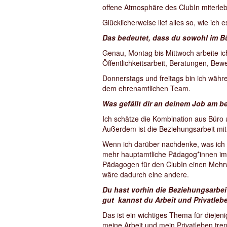
offene Atmosphäre des ClubIn miterlebe
Glücklicherweise lief alles so, wie ich
Das bedeutet, dass du sowohl im Bür
Genau, Montag bis Mittwoch arbeite ic
Öffentlichkeitsarbeit, Beratungen, Be
Donnerstags und freitags bin ich währ
dem ehrenamtlichen Team.
Was gefällt dir an deinem Job am 
Ich schätze die Kombination aus Büro u
Außerdem ist die Beziehungsarbeit mit
Wenn ich darüber nachdenke, was ich 
mehr hauptamtliche Pädagog*innen im 
Pädagogen für den ClubIn einen Mehrw
wäre dadurch eine andere.
Du hast vorhin die Beziehungsarbeit
gut kannst du Arbeit und Privatleb
Das ist ein wichtiges Thema für diejen
meine Arbeit und mein Privatleben tre