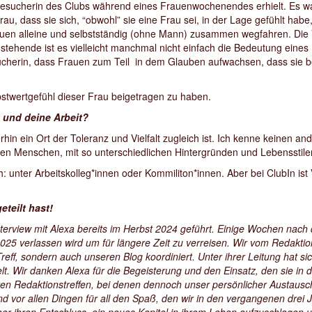
Besucherin des Clubs während eines Frauenwochenendes erhielt. Es w
 dass sie sich, “obwohl” sie eine Frau sei, in der Lage gefühlt habe, 
rauen alleine und selbstständig (ohne Mann) zusammen wegfahren. Di
stehende ist es vielleicht manchmal nicht einfach die Bedeutung ein
ucherin, dass Frauen zum Teil in dem Glauben aufwachsen, dass sie be
bstwertgefühl dieser Frau beigetragen zu haben.
n und deine Arbeit?
rhin ein Ort der Toleranz und Vielfalt zugleich ist. Ich kenne keinen 
en Menschen, mit so unterschiedlichen Hintergründen und Lebensstile
: unter Arbeitskolleg*innen oder Kommiliton*innen. Aber bei ClubIn ist V
eteilt hast!
nterview mit Alexa bereits im Herbst 2024 geführt. Einige Wochen nac
25 verlassen wird um für längere Zeit zu verreisen. Wir vom Redakti
reff, sondern auch unseren Blog koordiniert. Unter ihrer Leitung hat s
t. Wir danken Alexa für die Begeisterung und den Einsatz, den sie in d
iteten Redaktionstreffen, bei denen dennoch unser persönlicher Austau
d vor allen Dingen für all den Spaß, den wir in den vergangenen dre