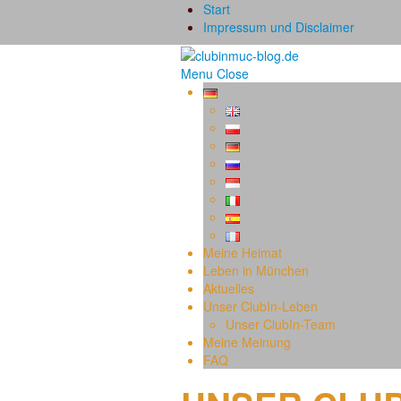
Start
Impressum und Disclaimer
Menu
Close
Meine Heimat
Leben in München
Aktuelles
Unser ClubIn-Leben
Unser ClubIn-Team
Meine Meinung
FAQ