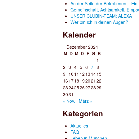
An der Seite der Betroffenen – Ein 
Gemeinschaft, Achtsamkeit, Empo
UNSER CLUBIN-TEAM: ALEXA
Wer bin ich in deinen Augen?
Kalender
Dezember 2024
M
D
M
D
F
S
S
1
2
3
4
5
6
7
8
9
10
11
12
13
14
15
16
17
18
19
20
21
22
23
24
25
26
27
28
29
30
31
« Nov.
März »
Kategorien
Aktuelles
FAQ
Leben in München