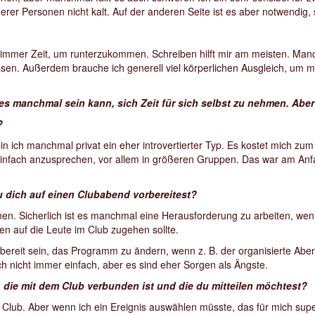
erer Personen nicht kalt. Auf der anderen Seite ist es aber notwendig,
mmer Zeit, um runterzukommen. Schreiben hilft mir am meisten. Manc
lassen. Außerdem brauche ich generell viel körperlichen Ausgleich, u
 es manchmal sein kann, sich Zeit für sich selbst zu nehmen. Aber
t?
bin ich manchmal privat ein eher introvertierter Typ. Es kostet mich z
nfach anzusprechen, vor allem in größeren Gruppen. Das war am Anfang 
 dich auf einen Clubabend vorbereitest?
hnen. Sicherlich ist es manchmal eine Herausforderung zu arbeiten, we
en auf die Leute im Club zugehen sollte.
ereit sein, das Programm zu ändern, wenn z. B. der organisierte Aben
ch nicht immer einfach, aber es sind eher Sorgen als Ängste.
 die mit dem Club verbunden ist und die du mitteilen möchtest?
 Club. Aber wenn ich ein Ereignis auswählen müsste, das für mich sup