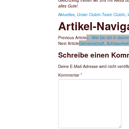
Gleichzeitig freuen wir uns mit Alexa
alles Gute!
Aktuelles
,
Unser ClubIn-Team
ClubIn
,
Artikel-Navig
Previous Article
←
Wer bin ich in dein
Next Article
Gemeinschaft, Achtsamkei
Schreibe einen Kom
Deine E-Mail-Adresse wird nicht veröffe
Kommentar
*