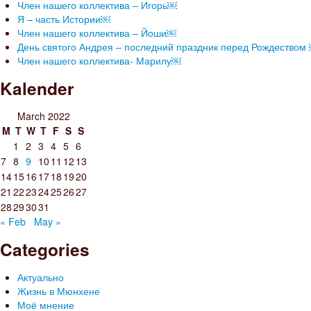
Член нашего коллектива – Игорь￼
Я – часть Истории￼
Член нашего коллектива – Йоши￼
День святого Андрея – последний праздник перед Рождеством
Член нашего коллектива- Марилу￼
Kalender
March 2022
M
T
W
T
F
S
S
1
2
3
4
5
6
7
8
9
10
11
12
13
14
15
16
17
18
19
20
21
22
23
24
25
26
27
28
29
30
31
« Feb
May »
Categories
Актуально
Жизнь в Мюнхене
Моё мнение