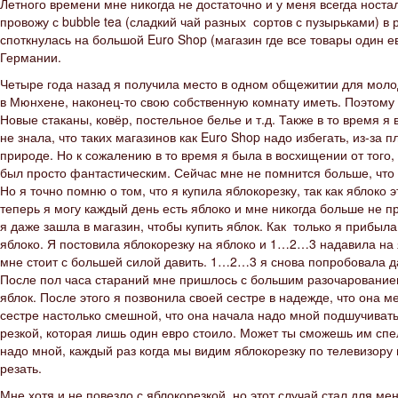
Летного времени мне никогда не достаточно и у меня всегда носта
провожу с bubble tea (сладкий чай разных сортов с пузырьками) в 
споткнулась на большой Euro Shop (магазин где все товары один 
Германии.
Четыре года назад я получила место в одном общежитии для моло
в Мюнхене, наконец-то свою собственную комнату иметь. Поэтому
Новые стаканы, ковёр, постельное белье и т.д. Также в то время я
не знала, что таких магазинов как Euro Shop надо избегать, из-за п
природе. Но к сожалению в то время я была в восхищении от того, 
был просто фантастическим. Сейчас мне не помнится больше, что я 
Но я точно помню о том, что я купила яблокорезку, так как яблоко
теперь я могу каждый день есть яблоко и мне никогда больше не п
я даже зашла в магазин, чтобы купить яблок. Как только я прибыл
яблоко. Я постовила яблокорезку на яблоко и 1…2…3 надавила на 
мне стоит с большей силой давить. 1…2…3 я снова попробовала да
После пол часа стараний мне пришлось с большим разочарованием п
яблок. После этого я позвонила своей сестре в надежде, что она м
сестре настолько смешной, что она начала надо мной подшучивать.
резкой, которая лишь один евро стоило. Может ты сможешь им спе
надо мной, каждый раз когда мы видим яблокорезку по телевизору и
резать.
Мне хотя и не повезло с яблокорезкой, но этот случай стал для ме