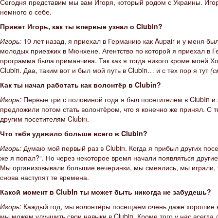
Сегодня представим мы вам Игоря, который родом с Украины. Игорь
немного о себе.
Привет Игорь, как ты впервые узнал о Clubin?
Игорь:
10 лет назад, я приехал в Германию как Aupair и у меня б
молодых приезжих в Мюнхене. Агентство по которой я приехал в Ге
программа была приманчива. Так как я тогда никого кроме моей Хо
Clubin. Даа, таким вот и был мой путь в Clubin… и с тех пор я тут
(с
Как ты начал работать как волонтёр в Clubin?
Игорь:
Первые три с половиной года я был посетителем в ClubIn и
предложили потом стать волонтёром, что я конечно же принял. С 
другим посетителям Clubin.
Что тебя удивило больше всего в Clubin?
Игорь:
Думаю мой первый раз в Clubin. Когда я прибыл других пос
же я попал?“. Но через некоторое время начали появляться другие
Мы организовывали большие вечеринки, мы смеялись, мы играли,
снова наступят те времена.
Какой момент в ClubIn ты может быть никогда не забудешь?
Игорь:
Каждый год, мы волонтёры посещаем очень даже хорошие к
мы можем улучшить свои навыки в Clubin. Кроме того у нас всегд