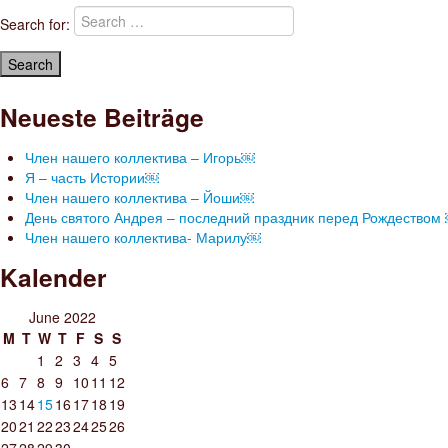
Search for:
Neueste Beiträge
Член нашего коллектива – Игорь￼
Я – часть Истории￼
Член нашего коллектива – Йоши￼
День святого Андрея – последний праздник перед Рождеством
Член нашего коллектива- Марилу￼
Kalender
June 2022
M
T
W
T
F
S
S
1
2
3
4
5
6
7
8
9
10
11
12
13
14
15
16
17
18
19
20
21
22
23
24
25
26