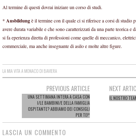
Al termine di questi dovrai iniziare un corso di studi.
Ausbildung
*
è il termine con il quale ci si riferisce a corsi di studi
avere durata variabile e che sono caratterizzati da una parte teorica e d
si fa eperienza diretta di professioni come quelle di meccanico, elettrici
commerciale, ma anche insegnante di asilo e molte altre figure.
LA MIA VITA A MONACO DI BAVIERA
PREVIOUS ARTICLE
NEXT ARTI
Post navigation
UNA SETTIMANA INTERA A CASA CON
IL NOSTRO TEA
I/LE BAMBINI/E DELLA FAMIGLIA
OSPITANTE? ABBIAMO DEI CONSIGLI
PER TE!*
LASCIA UN COMMENTO