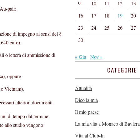
9
10
11
12
13
 Au-pair;
16
17
18
19
20
23
24
25
26
27
azione di impegno ai sensi del §
30
.640 euro).
li o lettera di ammissione di
« Giu
Nov »
CATEGORIE
ssa), oppure
Attualità
ia e Vietnam).
Dico la mia
ecessari ulteriori documenti.
Il mio paese
 anni di tempo dal termine
La mia vita a Monaco di Baviera
ne allo studio vengono
Vita al Club-In