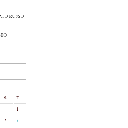
ATO RUSSO
MIO
S
D
1
7
8