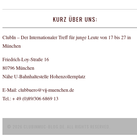
KURZ ÜBER UNS:
ClubIn – Der Internationaler Treff für junge Leute von 17 bis 27 in
München
Friedrich-Loy-Straße 16
80796 München
Nähe U-Bahnhaltestelle Hohenzollernplatz
E-Mail: clubbuero@vij-muenchen.de
Tel.: + 49 (0)89/306 6869 13
© 2026 CLUBINMUC-BLOG.DE. ALL RIGHTS RESERVED.