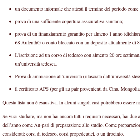
un documento informale che attesti il termine del periodo come
prova di una sufficiente copertura assicurativa sanitaria;
prova di un finanziamento garantito per almeno 1 anno (dichiar
68 AufenthG o conto bloccato con un deposito attualmente di 8
L’iscrizione ad un corso di tedesco con almento 20 ore settimana
un’università tedesca.
Prova di ammissione all’università (rilasciata dall’università ste
il certificato APS (per gli au pair provenienti da Cina, Mongol
Questa lista non è esaustiva. In alcuni singoli casi potrebbero essere n
Se vuoi studiare, ma non hai ancora tutti i requisiti necessari, hai due
dell’anno come Au-pari di preparazione allo studio. Come preparazio
considerati: corsi di tedesco, corsi propedeutici, o un tirocinio.