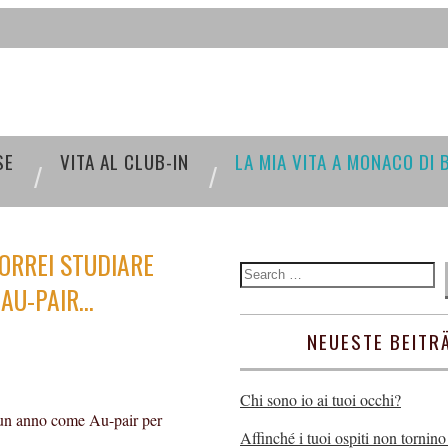
SE
VITA AL CLUB-IN
LA MIA VITA A MONACO DI 
ORREI STUDIARE
 AU-PAIR…
NEUESTE BEITR
Chi sono io ai tuoi occhi?
 un anno come Au-pair per
Affinché i tuoi ospiti non tornino