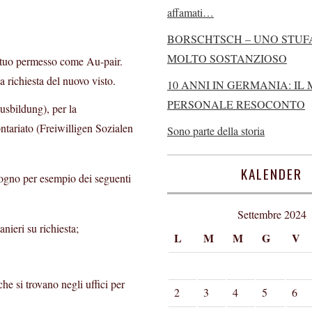
affamati…
BORSCHTSCH – UNO STUF
MOLTO SOSTANZIOSO
el tuo permesso come Au-pair.
la richiesta del nuovo visto.
10 ANNI IN GERMANIA: IL 
PERSONALE RESOCONTO
Ausbildung), per la
ontariato (Freiwilligen Sozialen
Sono parte della storia
KALENDER
isogno per esempio dei seguenti
Settembre 2024
anieri su richiesta;
L
M
M
G
V
he si trovano negli uffici per
2
3
4
5
6