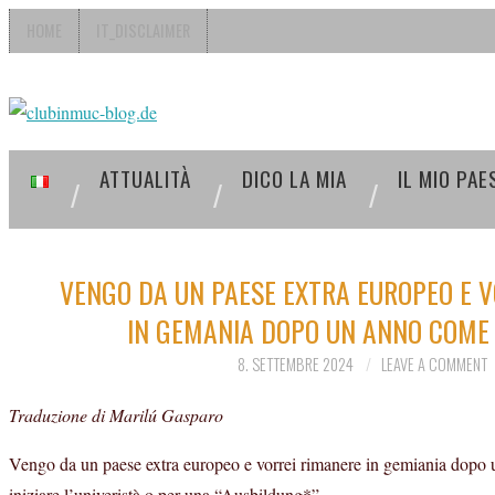
HOME
IT_DISCLAIMER
ATTUALITÀ
DICO LA MIA
IL MIO PAE
VENGO DA UN PAESE EXTRA EUROPEO E V
IN GEMANIA DOPO UN ANNO COME
8. SETTEMBRE 2024
LEAVE A COMMENT
Traduzione di Marilú Gasparo
Vengo da un paese extra europeo e vorrei rimanere in gemiania dopo
iniziare l’univeristà o per una “Ausbildung*”…