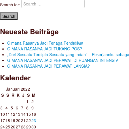
Search for:
Neueste Beiträge
Gimana Rasanya Jadi Tenaga Pendidik￼
GIMANA RASANYA JADI TUKANG POS?
„Dari Sesuatu Tercipta Sesuatu yang Indah” – Pekerjaanku sebaga
GIMANA RASANYA JADI PERAWAT DI RUANGAN INTENSIV
GIMANA RASANYA JADI PERAWAT LANSIA?
Kalender
Januari 2022
S
S
R
K
J
S
M
1
2
3
4
5
6
7
8
9
10
11
12
13
14
15
16
17
18
19
20
21
22
23
24
25
26
27
28
29
30