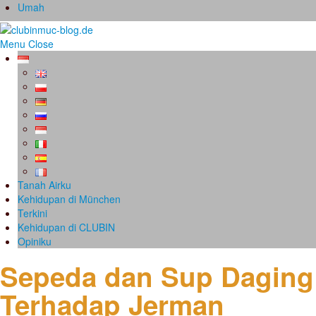
Umah
Menu
Close
Tanah Airku
Kehidupan di München
Terkini
Kehidupan di CLUBIN
Opiniku
Sepeda dan Sup Daging
Terhadap Jerman