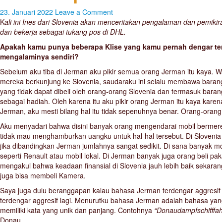
23. Januari 2022
Leave a Comment
K
ali ini Ines dari Slovenia akan menceritakan pengalaman dan pemikir
dan bekerja sebagai tukang pos di DHL.
Apakah kamu punya beberapa Klise yang kamu pernah dengar t
mengalaminya sendiri?
Sebelum aku tiba di Jerman aku pikir semua orang Jerman itu kaya. Wa
mereka berkunjung ke Slovenia, saudaraku ini selalu membawa baran
yang tidak dapat dibeli oleh orang-orang Slovenia dan termasuk bar
sebagai hadiah. Oleh karena itu aku pikir orang Jerman itu kaya karena 
Jerman, aku mesti bilang hal itu tidak sepenuhnya benar. Orang-orang d
Aku menyadari bahwa disini banyak orang mengendarai mobil bermer
tidak mau menghamburkan uangku untuk hal-hal tersebut. Di Slovenia
jika dibandingkan Jerman jumlahnya sangat sedikit. Di sana banyak mob
seperti Renault atau mobil lokal. Di Jerman banyak juga orang beli pak
mengakui bahwa keadaan finansial di Slovenia jauh lebih baik sekara
juga bisa membeli Kamera.
Saya juga dulu beranggapan kalau bahasa Jerman terdengar aggresif da
terdengar aggresif lagi. Menurutku bahasa Jerman adalah bahasa yan
memiliki kata yang unik dan panjang. Contohnya
“Donaudampfschifffah
Donau.