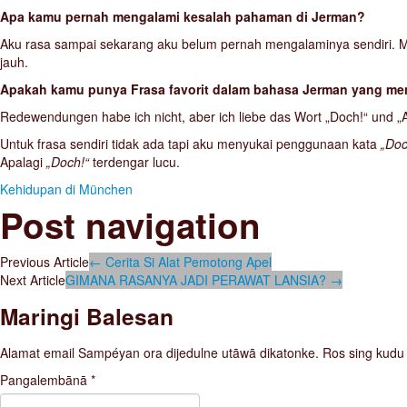
Apa kamu pernah mengalami kesalah pahaman di Jerman?
Aku rasa sampai sekarang aku belum pernah mengalaminya sendiri. Mun
jauh.
Apakah kamu punya Frasa favorit dalam bahasa Jerman yang me
Redewendungen habe ich nicht, aber ich liebe das Wort „Doch!“ und „Alt
Untuk frasa sendiri tidak ada tapi aku menyukai penggunaan kata
„Doc
Apalagi
„Doch!“
terdengar lucu.
Kehidupan di München
Post navigation
Previous Article
←
Cerita Si Alat Pemotong Apel
Next Article
GIMANA RASANYA JADI PERAWAT LANSIA?
→
Maringi Balesan
Alamat email Sampéyan ora dijedulne utāwā dikatonke.
Ros sing kudu
Pangalemb‪‪ānā
*