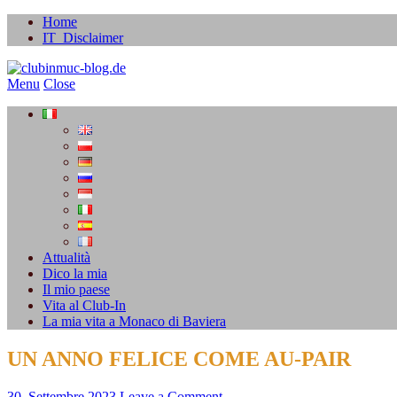
Home
IT_Disclaimer
Menu
Close
Attualità
Dico la mia
Il mio paese
Vita al Club-In
La mia vita a Monaco di Baviera
UN ANNO FELICE COME AU-PAIR
30. Settembre 2023
Leave a Comment