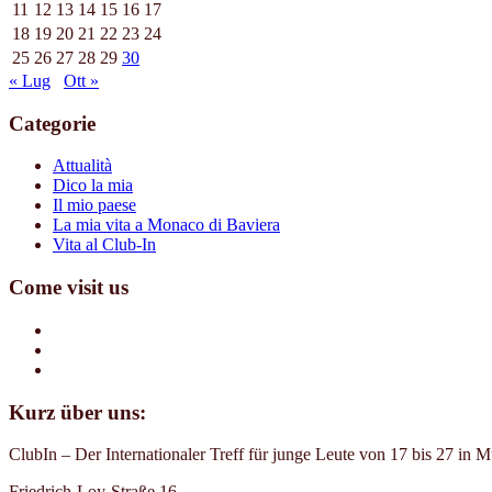
11
12
13
14
15
16
17
18
19
20
21
22
23
24
25
26
27
28
29
30
« Lug
Ott »
Categorie
Attualità
Dico la mia
Il mio paese
La mia vita a Monaco di Baviera
Vita al Club-In
Come visit us
Kurz über uns:
ClubIn – Der Internationaler Treff für junge Leute von 17 bis 27 in 
Friedrich-Loy-Straße 16