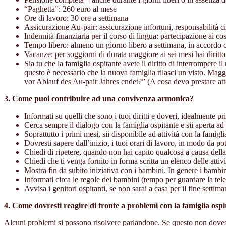
“Paghetta”: 260 euro al mese
Ore di lavoro: 30 ore a settimana
Assicurazione Au-pair: assicurazione infortuni, responsabilità ci
Indennità finanziaria per il corso di lingua: partecipazione ai co
Tempo libero: almeno un giorno libero a settimana, in accordo co
Vacanze: per soggiorni di durata maggiore ai sei mesi hai diritto 
Sia tu che la famiglia ospitante avete il diritto di interromper
questo è necessario che la nuova famiglia rilasci un visto. Ma
vor Ablauf des Au-pair Jahres endet?” (A cosa devo prestare atten
3. Come puoi contribuire ad una convivenza armonica?
Informati su quelli che sono i tuoi diritti e doveri, idealmente pr
Cerca sempre il dialogo con la famiglia ospitante e sii aperta a
Soprattutto i primi mesi, sii disponibile ad attività con la fami
Dovresti sapere dall’inizio, i tuoi orari di lavoro, in modo da po
Chiedi di ripetere, quando non hai capito qualcosa a causa della 
Chiedi che ti venga fornito in forma scritta un elenco delle attiv
Mostra fin da subito iniziativa con i bambini. In genere i bamb
Informati circa le regole dei bambini (tempo per guardare la tele
Avvisa i genitori ospitanti, se non sarai a casa per il fine setti
4. Come dovresti reagire di fronte a problemi con la famiglia osp
Alcuni problemi si possono risolvere parlandone. Se questo non dovesse