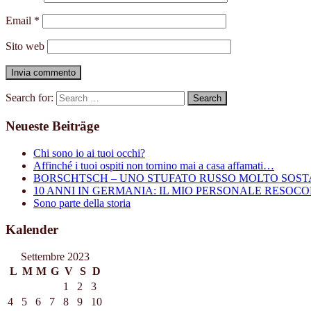
Email
*
Sito web
Search for:
Neueste Beiträge
Chi sono io ai tuoi occhi?
Affinché i tuoi ospiti non tornino mai a casa affamati…
BORSCHTSCH – UNO STUFATO RUSSO MOLTO SOST
10 ANNI IN GERMANIA: IL MIO PERSONALE RESOC
Sono parte della storia
Kalender
Settembre 2023
L
M
M
G
V
S
D
1
2
3
4
5
6
7
8
9
10