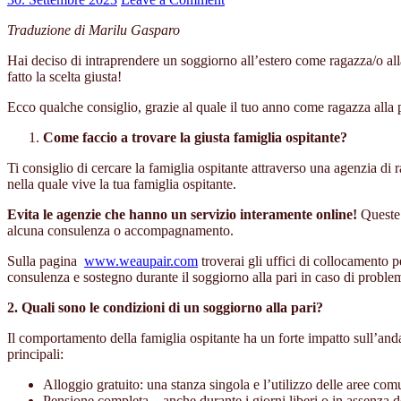
Traduzione di Marilu Gasparo
Hai deciso di intraprendere un soggiorno all’estero come ragazza/o all
fatto la scelta giusta!
Ecco qualche consiglio, grazie al quale il tuo anno come ragazza alla 
Come faccio a trovare la giusta famiglia ospitante?
Ti consiglio di cercare la famiglia ospitante attraverso una agenzia di r
nella quale vive la tua famiglia ospitante.
Evita le agenzie che hanno un servizio interamente online!
Queste
alcuna consulenza o accompagnamento.
Sulla pagina
www.weaupair.com
troverai gli uffici di collocamento 
consulenza e sostegno durante il soggiorno alla pari in caso di problem
2. Quali sono le condizioni di un soggiorno alla pari?
Il comportamento della famiglia ospitante ha un forte impatto sull’anda
principali:
Alloggio gratuito: una stanza singola e l’utilizzo delle aree com
Pensione completa – anche durante i giorni liberi o in assenza d