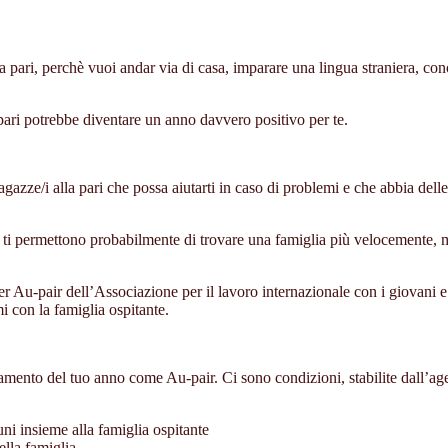
a pari, perchè vuoi andar via di casa, imparare una lingua straniera, co
pari potrebbe diventare un anno davvero positivo per te.
agazze/i alla pari che possa aiutarti in caso di problemi e che abbia delle
 ti permettono probabilmente di trovare una famiglia più velocemente, 
per Au-pair dell’Associazione per il lavoro internazionale con i giovani
i con la famiglia ospitante.
mento del tuo anno come Au-pair. Ci sono condizioni, stabilite dall’agenz
uni insieme alla famiglia ospitante
ella famiglia