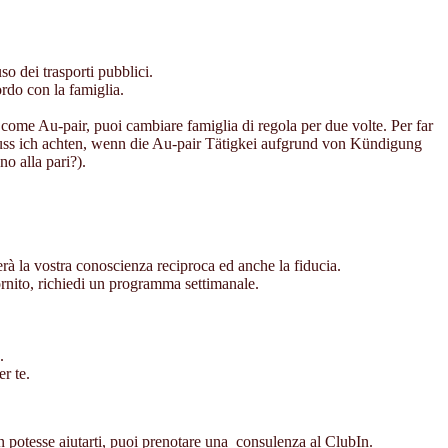
so dei trasporti pubblici.
rdo con la famiglia.
o come Au-pair, puoi cambiare famiglia di regola per due volte. Per far
f muss ich achten, wenn die Au-pair Tätigkei aufgrund von Kündigung
no alla pari?).
terà la vostra conoscienza reciproca ed anche la fiducia.
 fornito, richiedi un programma settimanale.
.
er te.
on potesse aiutarti, puoi prenotare una consulenza al ClubIn.