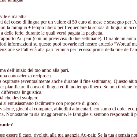
vile e malattia
sti del corso di lingua per un valore di 50 euro al mese e sostegno per l’u
n la famiglia + tempo libero per frequentare la scuola di lingua in acco
a delle ferie, durante le quali verrà pagata la paghetta.
e il rapporto Au-pair (con un preavviso di due settimane). Durante un ann
ggiori informazioni su questo puoi trovarle nel nostro articolo “Worau
zione se l’attività alla pari termina per recesso prima della fine dell’an
ima dell’inizio del tuo anno alla pari.
d una conoscienza reciproca.
glia ospitante (eventualmente anche durante il fine settimana). Questo aiu
ter pianificare il corso di lingua ed il tuo tempo libero. Se non ti viene
differenza linguistica.
ità che devi svolgere.
ini si entusiasmano facilmente con proposte di gioco.
visione, giochi al computer, abitudini alimentari, consumo di dolci ecc.)
mana. Nonostante tu sia maggiorenne, le famiglie si sentono responsabili p
irante?
 essere il caso, rivolgiti alla tua agenzia Au-pair. Se la tua agenzia n