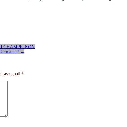
HI CHAMPIGNON
in Germania?
→
ntrassegnati
*