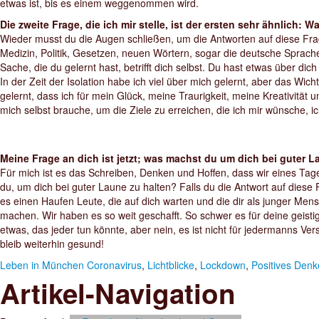
etwas ist, bis es einem weggenommen wird.
Die zweite Frage, die ich mir stelle, ist der ersten sehr ähnlich: W
Wieder musst du die Augen schließen, um die Antworten auf diese Fra
Medizin, Politik, Gesetzen, neuen Wörtern, sogar die deutsche Sprach
Sache, die du gelernt hast, betrifft dich selbst. Du hast etwas über dich
In der Zeit der Isolation habe ich viel über mich gelernt, aber das Wicht
gelernt, dass ich für mein Glück, meine Traurigkeit, meine Kreativität u
mich selbst brauche, um die Ziele zu erreichen, die ich mir wünsche, ich
Meine Frage an dich ist jetzt; was machst du um dich bei guter L
Für mich ist es das Schreiben, Denken und Hoffen, dass wir eines Ta
du, um dich bei guter Laune zu halten? Falls du die Antwort auf diese
es einen Haufen Leute, die auf dich warten und die dir als junger Me
machen. Wir haben es so weit geschafft. So schwer es für deine geisti
etwas, das jeder tun könnte, aber nein, es ist nicht für jedermanns Ver
bleib weiterhin gesund!
Leben in München
Coronavirus
,
Lichtblicke
,
Lockdown
,
Positives Den
Artikel-Navigation