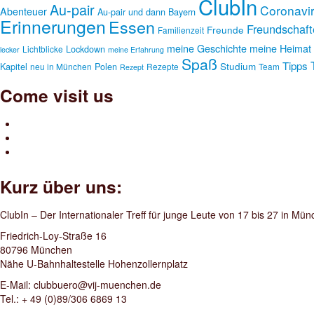
ClubIn
Au-pair
Coronavi
Abenteuer
Au-pair und dann
Bayern
Erinnerungen
Essen
Freundschaft
Freunde
Familienzeit
meine Geschichte
meine Heimat
Lockdown
Lichtblicke
lecker
meine Erfahrung
Spaß
Tipps
Studium
Kapitel
Polen
neu in München
Rezepte
Team
Rezept
Come visit us
Kurz über uns:
ClubIn – Der Internationaler Treff für junge Leute von 17 bis 27 in Mü
Friedrich-Loy-Straße 16
80796 München
Nähe U-Bahnhaltestelle Hohenzollernplatz
E-Mail: clubbuero@vij-muenchen.de
Tel.: + 49 (0)89/306 6869 13