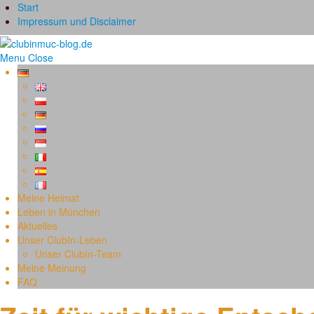
Start
Impressum und Disclaimer
Menu
Close
Meine Heimat
Leben in München
Aktuelles
Unser ClubIn-Leben
Unser ClubIn-Team
Meine Meinung
FAQ