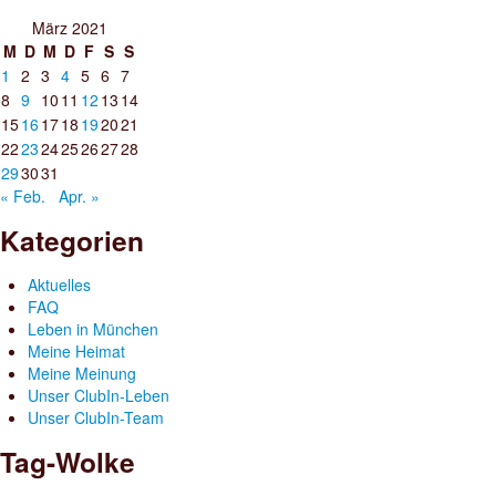
März 2021
M
D
M
D
F
S
S
1
2
3
4
5
6
7
8
9
10
11
12
13
14
15
16
17
18
19
20
21
22
23
24
25
26
27
28
29
30
31
« Feb.
Apr. »
Kategorien
Aktuelles
FAQ
Leben in München
Meine Heimat
Meine Meinung
Unser ClubIn-Leben
Unser ClubIn-Team
Tag-Wolke