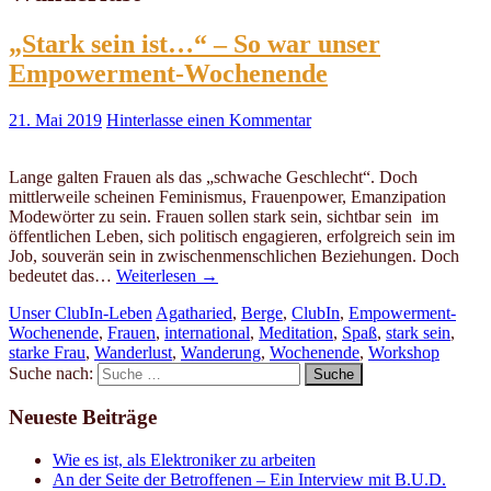
„Stark sein ist…“ – So war unser
Empowerment-Wochenende
21. Mai 2019
Hinterlasse einen Kommentar
Lange galten Frauen als das „schwache Geschlecht“. Doch
mittlerweile scheinen Feminismus, Frauenpower, Emanzipation
Modewörter zu sein. Frauen sollen stark sein, sichtbar sein im
öffentlichen Leben, sich politisch engagieren, erfolgreich sein im
Job, souverän sein in zwischenmenschlichen Beziehungen. Doch
bedeutet das…
Weiterlesen
→
Unser ClubIn-Leben
Agatharied
,
Berge
,
ClubIn
,
Empowerment-
Wochenende
,
Frauen
,
international
,
Meditation
,
Spaß
,
stark sein
,
starke Frau
,
Wanderlust
,
Wanderung
,
Wochenende
,
Workshop
Suche nach:
Neueste Beiträge
Wie es ist, als Elektroniker zu arbeiten
An der Seite der Betroffenen – Ein Interview mit B.U.D.