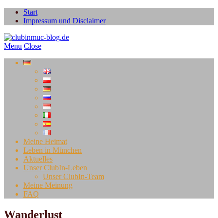
Start
Impressum und Disclaimer
Menu
Close
Meine Heimat
Leben in München
Aktuelles
Unser ClubIn-Leben
Unser ClubIn-Team
Meine Meinung
FAQ
Wanderlust