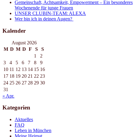
Gemeinschaft, Achtsamkeit, Empowerment – Ein besonderes
Wochenende für junge Frauen
UNSER CLUBIN-TEAM: ALEXA
Wer bin ich in deinen Augen?
Kalender
August 2026
M
D
M
D
F
S
S
1
2
3
4
5
6
7
8
9
10
11
12
13
14
15
16
17
18
19
20
21
22
23
24
25
26
27
28
29
30
31
« Apr.
Kategorien
Aktuelles
FAQ
Leben in München
Meine Heimat