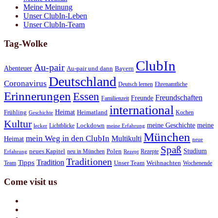
Meine Meinung
Unser ClubIn-Leben
Unser ClubIn-Team
Tag-Wolke
ClubIn
Au-pair
Abenteuer
Au-pair und dann
Bayern
Deutschland
Coronavirus
Deutsch lernen
Ehrenamtliche
Erinnerungen
Essen
Freundschaften
Freunde
Familienzeit
international
Heimat
Frühling
Heimatland
Kochen
Geschichte
Kultur
meine Geschichte
meine
Lichtblicke
Lockdown
lecker
meine Erfahrung
München
mein Weg in den ClubIn
Multikulti
Heimat
neue
Spaß
Studium
neues Kapitel
neu in München
Polen
Rezepte
Erfahrung
Rezept
Traditionen
Tradition
Tipps
Team
Unser Team
Weihnachten
Wochenende
Come visit us