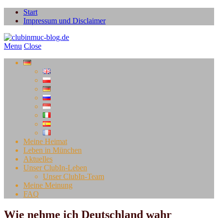
Start
Impressum und Disclaimer
Menu
Close
Meine Heimat
Leben in München
Aktuelles
Unser ClubIn-Leben
Unser ClubIn-Team
Meine Meinung
FAQ
Wie nehme ich Deutschland wahr