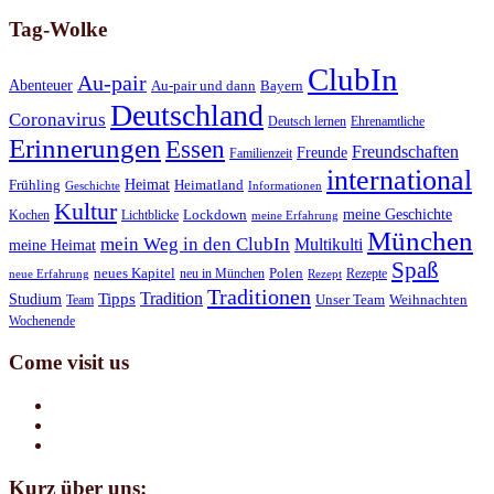
Tag-Wolke
ClubIn
Au-pair
Abenteuer
Au-pair und dann
Bayern
Deutschland
Coronavirus
Deutsch lernen
Ehrenamtliche
Erinnerungen
Essen
Freundschaften
Freunde
Familienzeit
international
Heimat
Frühling
Heimatland
Geschichte
Informationen
Kultur
meine Geschichte
Kochen
Lichtblicke
Lockdown
meine Erfahrung
München
mein Weg in den ClubIn
Multikulti
meine Heimat
Spaß
neues Kapitel
neu in München
Polen
Rezepte
neue Erfahrung
Rezept
Traditionen
Tradition
Tipps
Studium
Team
Unser Team
Weihnachten
Wochenende
Come visit us
Kurz über uns: