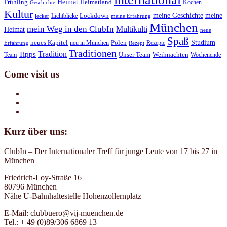
Heimat
Frühling
Heimatland
Kochen
Geschichte
Kultur
meine Geschichte
meine
Lichtblicke
Lockdown
lecker
meine Erfahrung
München
mein Weg in den ClubIn
Multikulti
Heimat
neue
Spaß
Studium
neues Kapitel
neu in München
Polen
Rezepte
Erfahrung
Rezept
Traditionen
Tradition
Tipps
Team
Unser Team
Weihnachten
Wochenende
Come visit us
Kurz über uns:
ClubIn – Der Internationaler Treff für junge Leute von 17 bis 27 in
München
Friedrich-Loy-Straße 16
80796 München
Nähe U-Bahnhaltestelle Hohenzollernplatz
E-Mail: clubbuero@vij-muenchen.de
Tel.: + 49 (0)89/306 6869 13