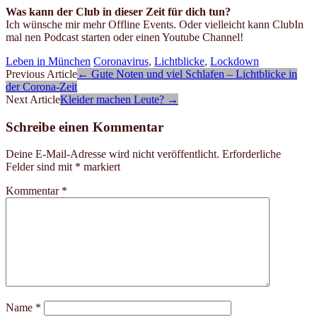
Was kann der Club in dieser Zeit für dich tun?
Ich wünsche mir mehr Offline Events. Oder vielleicht kann ClubIn
mal nen Podcast starten oder einen Youtube Channel!
Leben in München
Coronavirus
,
Lichtblicke
,
Lockdown
Artikel-
Previous Article
←
Gute Noten und viel Schlafen – Lichtblicke in
der Corona-Zeit
Navigation
Next Article
Kleider machen Leute?
→
Schreibe einen Kommentar
Deine E-Mail-Adresse wird nicht veröffentlicht.
Erforderliche
Felder sind mit
*
markiert
Kommentar
*
Name
*