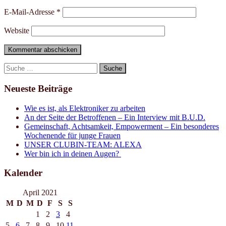
E-Mail-Adresse
*
Website
Suche
nach:
Neueste Beiträge
Wie es ist, als Elektroniker zu arbeiten
An der Seite der Betroffenen – Ein Interview mit B.U.D.
Gemeinschaft, Achtsamkeit, Empowerment – Ein besonderes
Wochenende für junge Frauen
UNSER CLUBIN-TEAM: ALEXA
Wer bin ich in deinen Augen?
Kalender
April 2021
M
D
M
D
F
S
S
1
2
3
4
5
6
7
8
9
10
11