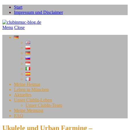
Start
Impressum und Disclaimer
Menu
Close
Meine Heimat
Leben in München
Aktuelles
Unser ClubIn-Leben
Unser ClubIn-Team
Meine Meinung
FAQ
Ukulele und Urban Farming –