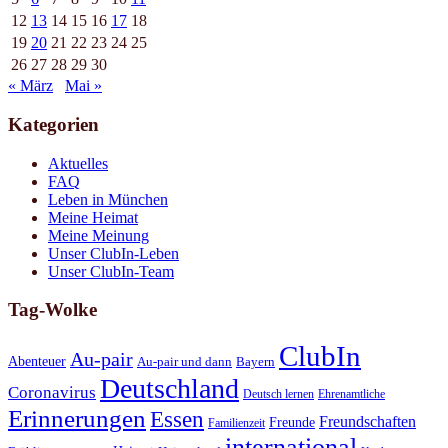
12
13
14
15
16
17
18
19
20
21
22
23
24
25
26
27
28
29
30
« März
Mai »
Kategorien
Aktuelles
FAQ
Leben in München
Meine Heimat
Meine Meinung
Unser ClubIn-Leben
Unser ClubIn-Team
Tag-Wolke
ClubIn
Au-pair
Abenteuer
Au-pair und dann
Bayern
Deutschland
Coronavirus
Deutsch lernen
Ehrenamtliche
Erinnerungen
Essen
Freundschaften
Freunde
Familienzeit
international