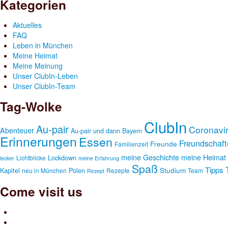
Kategorien
Aktuelles
FAQ
Leben in München
Meine Heimat
Meine Meinung
Unser ClubIn-Leben
Unser ClubIn-Team
Tag-Wolke
ClubIn
Au-pair
Coronavi
Abenteuer
Au-pair und dann
Bayern
Erinnerungen
Essen
Freundschaft
Freunde
Familienzeit
meine Geschichte
meine Heimat
Lockdown
Lichtblicke
lecker
meine Erfahrung
Spaß
Tipps
Studium
Kapitel
Polen
neu in München
Rezepte
Team
Rezept
Come visit us