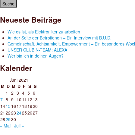
Neueste Beiträge
Wie es ist, als Elektroniker zu arbeiten
An der Seite der Betroffenen – Ein Interview mit B.U.D.
Gemeinschaft, Achtsamkeit, Empowerment – Ein besonderes Woc
UNSER CLUBIN-TEAM: ALEXA
Wer bin ich in deinen Augen?
Kalender
Juni 2021
M
D
M
D
F
S
S
1
2
3
4
5
6
7
8
9
10
11
12
13
14
15
16
17
18
19
20
21
22
23
24
25
26
27
28
29
30
« Mai
Juli »