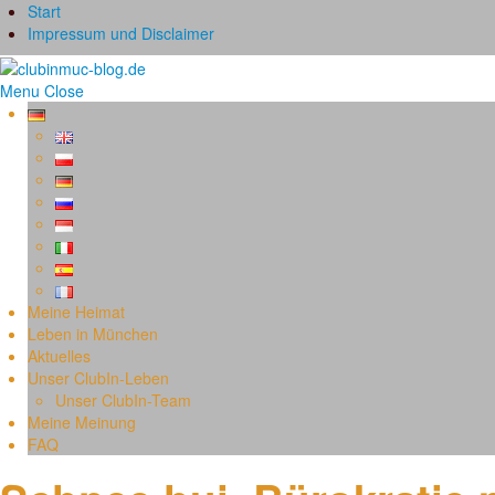
Start
Impressum und Disclaimer
Menu
Close
Meine Heimat
Leben in München
Aktuelles
Unser ClubIn-Leben
Unser ClubIn-Team
Meine Meinung
FAQ