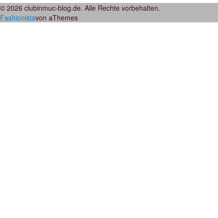
© 2026 clubinmuc-blog.de. Alle Rechte vorbehalten.
Fashionista
von aThemes