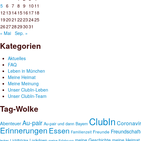
5
6
7
8
9
10
11
12
13
14
15
16
17
18
19
20
21
22
23
24
25
26
27
28
29
30
31
« Mai
Sep. »
Kategorien
Aktuelles
FAQ
Leben in München
Meine Heimat
Meine Meinung
Unser ClubIn-Leben
Unser ClubIn-Team
Tag-Wolke
ClubIn
Au-pair
Coronavi
Abenteuer
Au-pair und dann
Bayern
Erinnerungen
Essen
Freundschaft
Freunde
Familienzeit
meine Geschichte
meine Heimat
Lockdown
Lichtblicke
lecker
meine Erfahrung