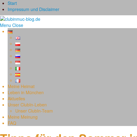
Start
Impressum und Disclaimer
Menu
Close
Meine Heimat
Leben in München
Aktuelles
Unser ClubIn-Leben
Unser ClubIn-Team
Meine Meinung
FAQ