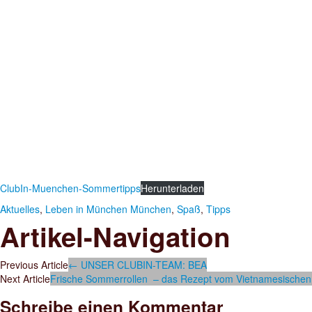
ClubIn-Muenchen-Sommertipps
Herunterladen
Aktuelles
,
Leben in München
München
,
Spaß
,
Tipps
Artikel-Navigation
Previous Article
←
UNSER CLUBIN-TEAM: BEA
Next Article
Frische Sommerrollen – das Rezept vom Vietnamesische
Schreibe einen Kommentar