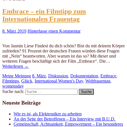
Embrace – ein Filmtipp zum
Internationalen Frauentag
8. März 2019
Hinterlasse einen Kommentar
Von Jasmin Liese Findest du dich schön? Bist du mit deinem Körper
zufrieden? 91 Prozent der deutschen Frauen würden diese Fragen
mit „Nein“ beantworten. Aber warum ist das so? Mit dieser und
weiteren Fragen beschäftigt sich der Film „Embrace“. Die…
Weiterlesen
→
Meine Meinung
8. März
,
Diskussion
,
Dokumentation
,
Embrace
,
Filmtipps
,
Glück
,
International Women's Day
,
Weltfrauentag
,
womensday
Suche nach:
Neueste Beiträge
Wie es ist, als Elektroniker zu arbeiten
An der Seite der Betroffenen – Ein Interview mit B.U.D.
Gemeinschaft, Achtsamkeit, Empowerment – Ein besonderes