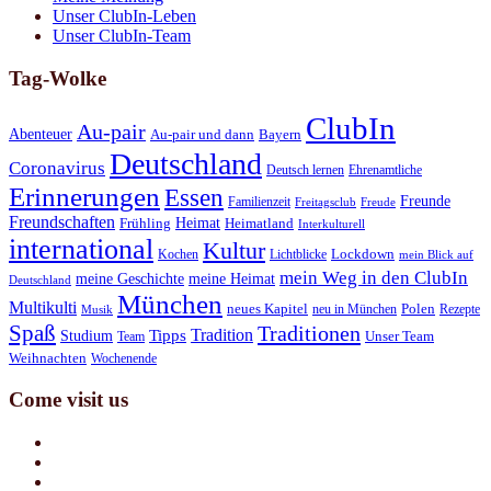
Unser ClubIn-Leben
Unser ClubIn-Team
Tag-Wolke
ClubIn
Au-pair
Abenteuer
Au-pair und dann
Bayern
Deutschland
Coronavirus
Deutsch lernen
Ehrenamtliche
Erinnerungen
Essen
Freunde
Familienzeit
Freitagsclub
Freude
Freundschaften
Heimat
Frühling
Heimatland
Interkulturell
international
Kultur
Kochen
Lichtblicke
Lockdown
mein Blick auf
mein Weg in den ClubIn
meine Geschichte
meine Heimat
Deutschland
München
Multikulti
neues Kapitel
neu in München
Polen
Rezepte
Musik
Spaß
Traditionen
Tradition
Tipps
Studium
Team
Unser Team
Weihnachten
Wochenende
Come visit us