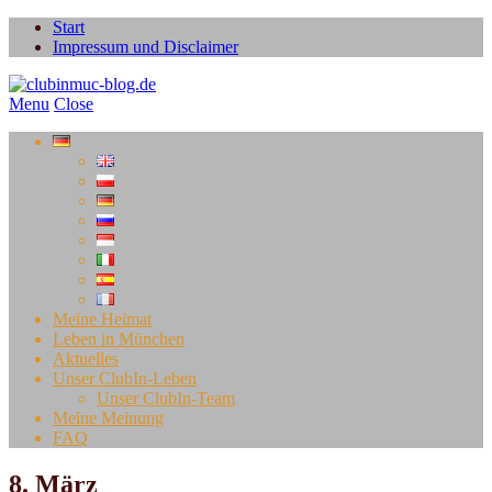
Start
Impressum und Disclaimer
Menu
Close
Meine Heimat
Leben in München
Aktuelles
Unser ClubIn-Leben
Unser ClubIn-Team
Meine Meinung
FAQ
8. März