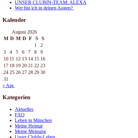
UNSER CLUBIN-TEAM: ALEXA
Wer bin ich in deinen Augen?
Kalender
August 2026
M
D
M
D
F
S
S
1
2
3
4
5
6
7
8
9
10
11
12
13
14
15
16
17
18
19
20
21
22
23
24
25
26
27
28
29
30
31
« Apr.
Kategorien
Aktuelles
FAQ
Leben in München
Meine Heimat
Meine Meinung
Unser ClubIn-Leben