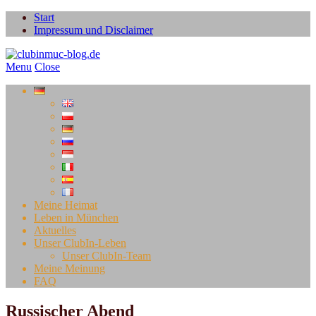
Start
Impressum und Disclaimer
Menu
Close
Meine Heimat
Leben in München
Aktuelles
Unser ClubIn-Leben
Unser ClubIn-Team
Meine Meinung
FAQ
Russischer Abend