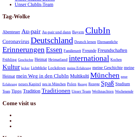
Unser ClubIn-Team
Tag-Wolke
ClubIn
Au-pair
Abenteuer
Au-pair und dann
Bayern
Deutschland
Coronavirus
Deutsch lernen
Ehrenamtliche
Erinnerungen
Essen
Freundschaften
Freunde
Familienzeit
international
Heimat
Frühling
Heimatland
Kochen
Geschichte
Kultur
meine Geschichte
meine
Lichtblicke
Lockdown
lecker
meine Erfahrung
München
mein Weg in den ClubIn
Multikulti
Heimat
neue
Spaß
Studium
neues Kapitel
neu in München
Polen
Rezepte
Erfahrung
Rezept
Traditionen
Tradition
Tipps
Team
Unser Team
Weihnachten
Wochenende
Come visit us