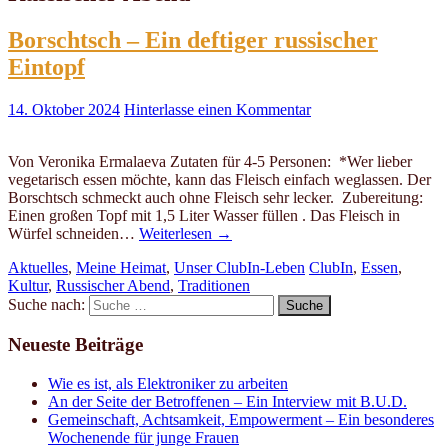
Borschtsch – Ein deftiger russischer
Eintopf
14. Oktober 2024
Hinterlasse einen Kommentar
Von Veronika Ermalaeva Zutaten für 4-5 Personen: *Wer lieber
vegetarisch essen möchte, kann das Fleisch einfach weglassen. Der
Borschtsch schmeckt auch ohne Fleisch sehr lecker. Zubereitung:
Einen großen Topf mit 1,5 Liter Wasser füllen . Das Fleisch in
Würfel schneiden…
Weiterlesen
→
Aktuelles
,
Meine Heimat
,
Unser ClubIn-Leben
ClubIn
,
Essen
,
Kultur
,
Russischer Abend
,
Traditionen
Suche nach:
Neueste Beiträge
Wie es ist, als Elektroniker zu arbeiten
An der Seite der Betroffenen – Ein Interview mit B.U.D.
Gemeinschaft, Achtsamkeit, Empowerment – Ein besonderes
Wochenende für junge Frauen