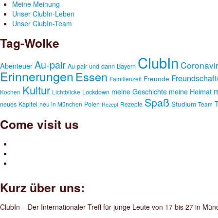
Meine Meinung
Unser ClubIn-Leben
Unser ClubIn-Team
Tag-Wolke
ClubIn
Au-pair
Coronavi
Abenteuer
Au-pair und dann
Bayern
Erinnerungen
Essen
Freundschaft
Freunde
Familienzeit
Kultur
m
meine Geschichte
meine Heimat
Lockdown
Kochen
Lichtblicke
Spaß
Studium
neues Kapitel
Polen
neu in München
Rezepte
Team
Rezept
Come visit us
Kurz über uns:
ClubIn – Der Internationaler Treff für junge Leute von 17 bis 27 in Mü