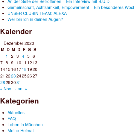
An der Seite der Betroffenen – Ein Interview mit B.U.D.
Gemeinschaft, Achtsamkeit, Empowerment – Ein besonderes Woc
UNSER CLUBIN-TEAM: ALEXA
Wer bin ich in deinen Augen?
Kalender
Dezember 2020
M
D
M
D
F
S
S
1
2
3
4
5
6
7
8
9
10
11
12
13
14
15
16
17
18
19
20
21
22
23
24
25
26
27
28
29
30
31
« Nov.
Jan. »
Kategorien
Aktuelles
FAQ
Leben in München
Meine Heimat