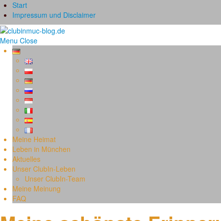
Start
Impressum und Disclaimer
Menu
Close
Meine Heimat
Leben in München
Aktuelles
Unser ClubIn-Leben
Unser ClubIn-Team
Meine Meinung
FAQ