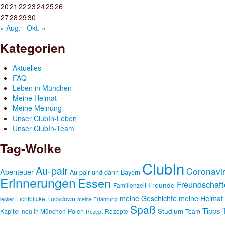
20
21
22
23
24
25
26
27
28
29
30
« Aug.
Okt. »
Kategorien
Aktuelles
FAQ
Leben in München
Meine Heimat
Meine Meinung
Unser ClubIn-Leben
Unser ClubIn-Team
Tag-Wolke
ClubIn
Au-pair
Coronavi
Abenteuer
Au-pair und dann
Bayern
Erinnerungen
Essen
Freundschaft
Freunde
Familienzeit
meine Geschichte
meine Heimat
Lockdown
Lichtblicke
lecker
meine Erfahrung
Spaß
Tipps
Studium
Kapitel
Polen
neu in München
Rezepte
Team
Rezept