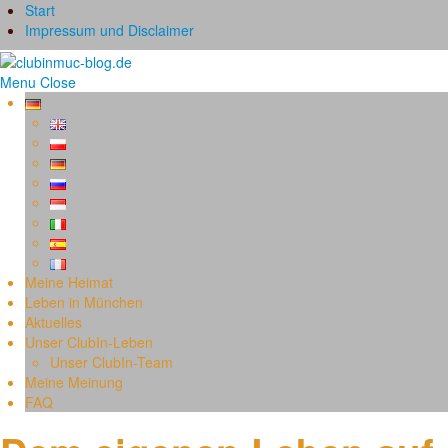
Start
Impressum und Disclaimer
Menu
Close
Meine Heimat
Leben in München
Aktuelles
Unser ClubIn-Leben
Unser ClubIn-Team
Meine Meinung
FAQ