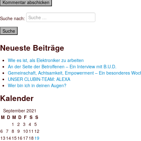
Suche nach:
Neueste Beiträge
Wie es ist, als Elektroniker zu arbeiten
An der Seite der Betroffenen – Ein Interview mit B.U.D.
Gemeinschaft, Achtsamkeit, Empowerment – Ein besonderes Woc
UNSER CLUBIN-TEAM: ALEXA
Wer bin ich in deinen Augen?
Kalender
September 2021
M
D
M
D
F
S
S
1
2
3
4
5
6
7
8
9
10
11
12
13
14
15
16
17
18
19