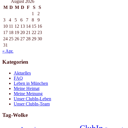
August 2026
M
D
M
D
F
S
S
1
2
3
4
5
6
7
8
9
10
11
12
13
14
15
16
17
18
19
20
21
22
23
24
25
26
27
28
29
30
31
« Apr.
Kategorien
Aktuelles
FAQ
Leben in München
Meine Heimat
Meine Meinung
Unser ClubIn-Leben
Unser ClubIn-Team
Tag-Wolke