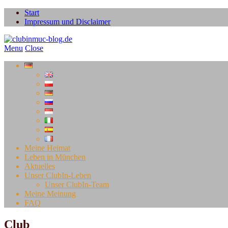
Start
Impressum und Disclaimer
Menu
Close
Meine Heimat
Leben in München
Aktuelles
Unser ClubIn-Leben
Unser ClubIn-Team
Meine Meinung
FAQ
Club