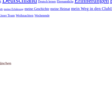
Deutschland
Erinnerungen
s
Deutsch lernen
Ehrenamtliche
mein Weg in den Club
meine Geschichte
meine Heimat
wn
meine Erfahrung
Unser Team
Weihnachten
Wochenende
München