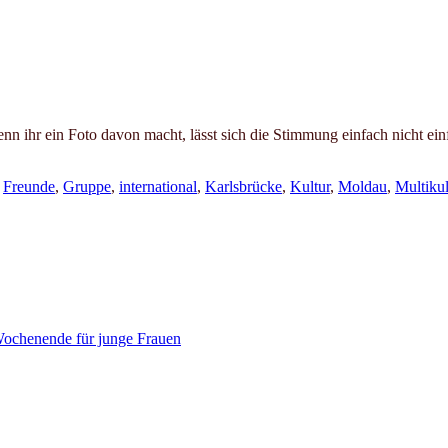
enn ihr ein Foto davon macht, lässt sich die Stimmung einfach nicht e
,
Freunde
,
Gruppe
,
international
,
Karlsbrücke
,
Kultur
,
Moldau
,
Multikul
ochenende für junge Frauen