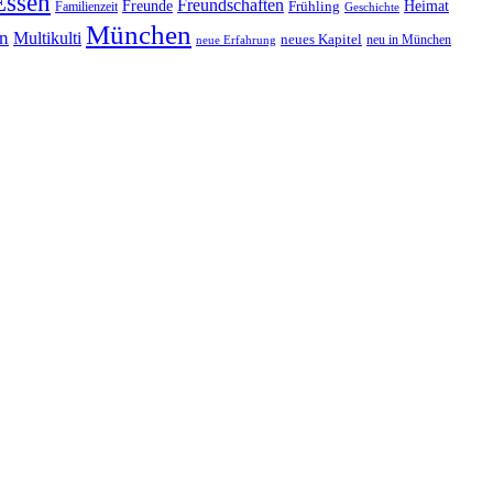
Essen
Freundschaften
Heimat
Freunde
Familienzeit
Frühling
Geschichte
München
In
Multikulti
neues Kapitel
neu in München
neue Erfahrung