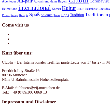
ClubIn
Au-pair
Coronaviru
Abenteuer
Au-pair und dann
Bayern
international
Kultur
Heimatland
Kochen
Lichtblicke
Lockdo
lecker
Spaß
Traditionen
Tradition
Tipps
Studium
Polen
Rezepte
Team
Rezept
Come visit us
Kurz über uns:
ClubIn – Der Internationaler Treff für junge Leute von 17 bis 27 in 
Friedrich-Loy-Straße 16
80796 München
Nähe U-Bahnhaltestelle Hohenzollernplatz
E-Mail: clubbuero@vij-muenchen.de
Tel.: + 49 (0)89/306 6869 13
Impressum und Disclaimer