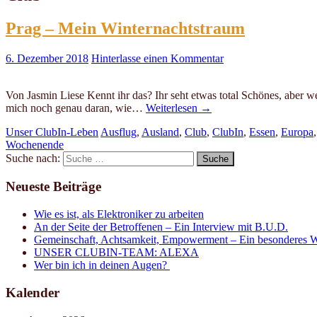
Prag – Mein Winternachtstraum
6. Dezember 2018
Hinterlasse einen Kommentar
Von Jasmin Liese Kennt ihr das? Ihr seht etwas total Schönes, aber w
mich noch genau daran, wie…
Weiterlesen
→
Unser ClubIn-Leben
Ausflug
,
Ausland
,
Club
,
ClubIn
,
Essen
,
Europa
Wochenende
Suche nach:
Neueste Beiträge
Wie es ist, als Elektroniker zu arbeiten
An der Seite der Betroffenen – Ein Interview mit B.U.D.
Gemeinschaft, Achtsamkeit, Empowerment – Ein besonderes W
UNSER CLUBIN-TEAM: ALEXA
Wer bin ich in deinen Augen?
Kalender