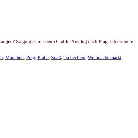
infangen? So ging es mir beim ClubIn-Ausflug nach Prag. Ich erinnere
ti
,
München
,
Prag
,
Praha
,
Spaß
,
Tschechien
,
Weihnachtsmarkt
,