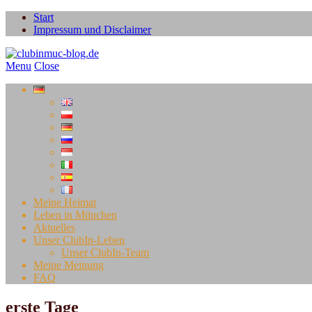
Start
Impressum und Disclaimer
Menu
Close
Meine Heimat
Leben in München
Aktuelles
Unser ClubIn-Leben
Unser ClubIn-Team
Meine Meinung
FAQ
erste Tage