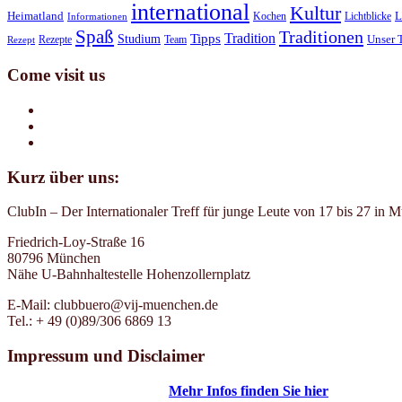
international
Kultur
Heimatland
Kochen
Lichtblicke
L
Informationen
Spaß
Traditionen
Tradition
Tipps
Studium
Rezepte
Team
Unser 
Rezept
Come visit us
Kurz über uns:
ClubIn – Der Internationaler Treff für junge Leute von 17 bis 27 in 
Friedrich-Loy-Straße 16
80796 München
Nähe U-Bahnhaltestelle Hohenzollernplatz
E-Mail: clubbuero@vij-muenchen.de
Tel.: + 49 (0)89/306 6869 13
Impressum und Disclaimer
Mehr Infos finden Sie hier