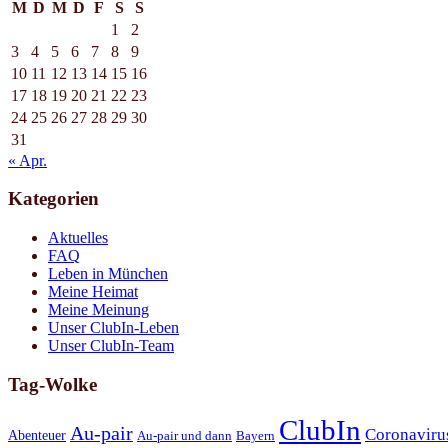
M
D
M
D
F
S
S
1
2
3
4
5
6
7
8
9
10
11
12
13
14
15
16
17
18
19
20
21
22
23
24
25
26
27
28
29
30
31
« Apr.
Kategorien
Aktuelles
FAQ
Leben in München
Meine Heimat
Meine Meinung
Unser ClubIn-Leben
Unser ClubIn-Team
Tag-Wolke
ClubIn
Au-pair
Coronaviru
Abenteuer
Au-pair und dann
Bayern