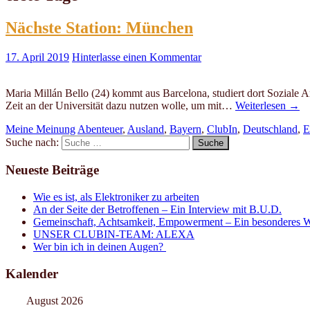
Nächste Station: München
17. April 2019
Hinterlasse einen Kommentar
Maria Millán Bello (24) kommt aus Barcelona, studiert dort Soziale
Zeit an der Universität dazu nutzen wolle, um mit…
Weiterlesen
→
Meine Meinung
Abenteuer
,
Ausland
,
Bayern
,
ClubIn
,
Deutschland
,
E
Suche nach:
Neueste Beiträge
Wie es ist, als Elektroniker zu arbeiten
An der Seite der Betroffenen – Ein Interview mit B.U.D.
Gemeinschaft, Achtsamkeit, Empowerment – Ein besonderes W
UNSER CLUBIN-TEAM: ALEXA
Wer bin ich in deinen Augen?
Kalender
August 2026