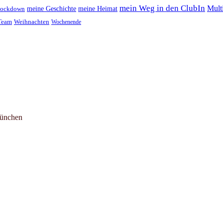
mein Weg in den ClubIn
Multi
meine Geschichte
meine Heimat
ockdown
Team
Weihnachten
Wochenende
München