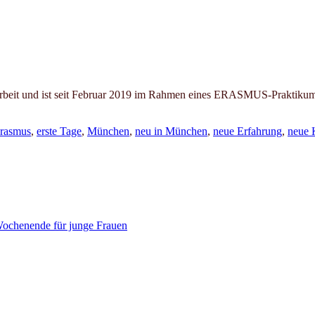
 Arbeit und ist seit Februar 2019 im Rahmen eines ERASMUS-Praktikums
rasmus
,
erste Tage
,
München
,
neu in München
,
neue Erfahrung
,
neue 
ochenende für junge Frauen