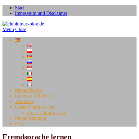
Start
Impressum und Disclaimer
Menu
Close
Meine Heimat
Leben in München
Aktuelles
Unser ClubIn-Leben
Unser ClubIn-Team
Meine Meinung
FAQ
Fremdsprache lernen