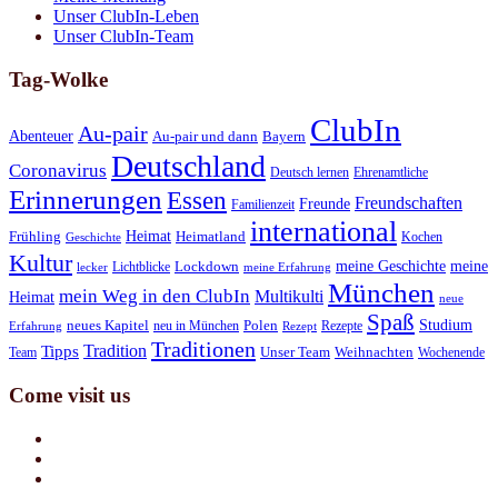
Unser ClubIn-Leben
Unser ClubIn-Team
Tag-Wolke
ClubIn
Au-pair
Abenteuer
Au-pair und dann
Bayern
Deutschland
Coronavirus
Deutsch lernen
Ehrenamtliche
Erinnerungen
Essen
Freundschaften
Freunde
Familienzeit
international
Heimat
Frühling
Heimatland
Kochen
Geschichte
Kultur
meine Geschichte
meine
Lichtblicke
Lockdown
lecker
meine Erfahrung
München
mein Weg in den ClubIn
Multikulti
Heimat
neue
Spaß
Studium
neues Kapitel
neu in München
Polen
Rezepte
Erfahrung
Rezept
Traditionen
Tradition
Tipps
Team
Unser Team
Weihnachten
Wochenende
Come visit us