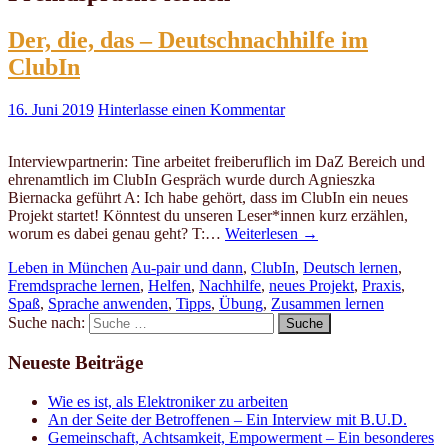
Der, die, das – Deutschnachhilfe im
ClubIn
16. Juni 2019
Hinterlasse einen Kommentar
Interviewpartnerin: Tine arbeitet freiberuflich im DaZ Bereich und
ehrenamtlich im ClubIn Gespräch wurde durch Agnieszka
Biernacka geführt A: Ich habe gehört, dass im ClubIn ein neues
Projekt startet! Könntest du unseren Leser*innen kurz erzählen,
worum es dabei genau geht? T:…
Weiterlesen
→
Leben in München
Au-pair und dann
,
ClubIn
,
Deutsch lernen
,
Fremdsprache lernen
,
Helfen
,
Nachhilfe
,
neues Projekt
,
Praxis
,
Spaß
,
Sprache anwenden
,
Tipps
,
Übung
,
Zusammen lernen
Suche nach:
Neueste Beiträge
Wie es ist, als Elektroniker zu arbeiten
An der Seite der Betroffenen – Ein Interview mit B.U.D.
Gemeinschaft, Achtsamkeit, Empowerment – Ein besonderes