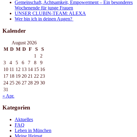
Gemeinschaft, Achtsamkeit, Empowerment – Ein besonderes
Wochenende für junge Frauen
UNSER CLUBIN-TEAM: ALEXA
Wer bin ich in deinen Augen?
Kalender
August 2026
M
D
M
D
F
S
S
1
2
3
4
5
6
7
8
9
10
11
12
13
14
15
16
17
18
19
20
21
22
23
24
25
26
27
28
29
30
31
« Apr.
Kategorien
Aktuelles
FAQ
Leben in München
Meine Heimat