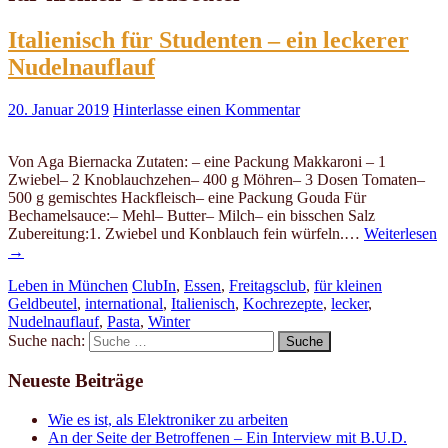
Italienisch für Studenten – ein leckerer
Nudelnauflauf
20. Januar 2019
Hinterlasse einen Kommentar
Von Aga Biernacka Zutaten: – eine Packung Makkaroni – 1
Zwiebel– 2 Knoblauchzehen– 400 g Möhren– 3 Dosen Tomaten–
500 g gemischtes Hackfleisch– eine Packung Gouda Für
Bechamelsauce:– Mehl– Butter– Milch– ein bisschen Salz
Zubereitung:1. Zwiebel und Konblauch fein würfeln.…
Weiterlesen
→
Leben in München
ClubIn
,
Essen
,
Freitagsclub
,
für kleinen
Geldbeutel
,
international
,
Italienisch
,
Kochrezepte
,
lecker
,
Nudelnauflauf
,
Pasta
,
Winter
Suche nach:
Neueste Beiträge
Wie es ist, als Elektroniker zu arbeiten
An der Seite der Betroffenen – Ein Interview mit B.U.D.