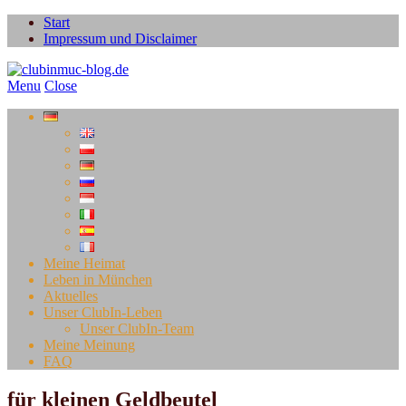
Start
Impressum und Disclaimer
Menu
Close
Meine Heimat
Leben in München
Aktuelles
Unser ClubIn-Leben
Unser ClubIn-Team
Meine Meinung
FAQ
für kleinen Geldbeutel