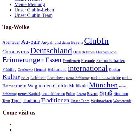
Meine Meinung
Unser ClubIn-Leben
Unser ClubIn-Team
Tag-Wolke
ClubIn
Au-pair
Abenteuer
Au-pair und dann
Bayern
Deutschland
Coronavirus
Deutsch lernen
Ehrenamtliche
Erinnerungen
Essen
Freundschaften
Freunde
Familienzeit
international
Heimat
Frühling
Heimatland
Kochen
Geschichte
Kultur
meine Geschichte
meine
Lichtblicke
Lockdown
lecker
meine Erfahrung
München
mein Weg in den ClubIn
Multikulti
Heimat
neue
Spaß
Studium
neues Kapitel
neu in München
Polen
Rezepte
Erfahrung
Rezept
Traditionen
Tradition
Tipps
Team
Unser Team
Weihnachten
Wochenende
Come visit us