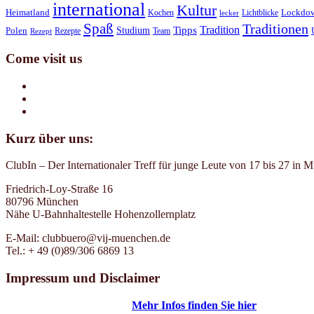
international
Kultur
Heimatland
Kochen
Lichtblicke
Lockdo
lecker
Spaß
Traditionen
Tradition
Tipps
Studium
Polen
Rezepte
Team
Rezept
Come visit us
Kurz über uns:
ClubIn – Der Internationaler Treff für junge Leute von 17 bis 27 in 
Friedrich-Loy-Straße 16
80796 München
Nähe U-Bahnhaltestelle Hohenzollernplatz
E-Mail: clubbuero@vij-muenchen.de
Tel.: + 49 (0)89/306 6869 13
Impressum und Disclaimer
Mehr Infos finden Sie hier