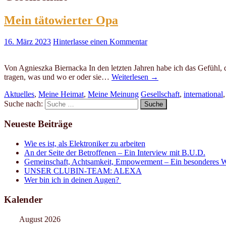
Mein tätowierter Opa
16. März 2023
Hinterlasse einen Kommentar
Von Agnieszka Biernacka In den letzten Jahren habe ich das Gefühl, 
tragen, was und wo er oder sie…
Weiterlesen
→
Aktuelles
,
Meine Heimat
,
Meine Meinung
Gesellschaft
,
international
Suche nach:
Neueste Beiträge
Wie es ist, als Elektroniker zu arbeiten
An der Seite der Betroffenen – Ein Interview mit B.U.D.
Gemeinschaft, Achtsamkeit, Empowerment – Ein besonderes W
UNSER CLUBIN-TEAM: ALEXA
Wer bin ich in deinen Augen?
Kalender
August 2026