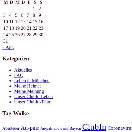
M
D
M
D
F
S
S
1
2
3
4
5
6
7
8
9
10
11
12
13
14
15
16
17
18
19
20
21
22
23
24
25
26
27
28
29
30
31
« Apr.
Kategorien
Aktuelles
FAQ
Leben in München
Meine Heimat
Meine Meinung
Unser ClubIn-Leben
Unser ClubIn-Team
Tag-Wolke
ClubIn
Au-pair
Coronaviru
Abenteuer
Au-pair und dann
Bayern