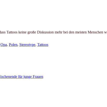
dass Tattoos keine große Diskussion mehr bei den meisten Menschen wec
,
Opa
,
Polen
,
Stereotype
,
Tattoos
ochenende für junge Frauen