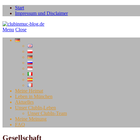
Start
Impressum und Disclaimer
Menu
Close
Meine Heimat
Leben in München
Aktuelles
Unser ClubIn-Leben
Unser ClubIn-Team
Meine Meinung
FAQ
Gesellschaft