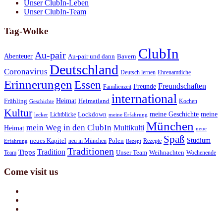
Unser ClubIn-Leben
Unser ClubIn-Team
Tag-Wolke
ClubIn
Au-pair
Abenteuer
Au-pair und dann
Bayern
Deutschland
Coronavirus
Deutsch lernen
Ehrenamtliche
Erinnerungen
Essen
Freundschaften
Freunde
Familienzeit
international
Heimat
Frühling
Heimatland
Kochen
Geschichte
Kultur
meine Geschichte
meine
Lichtblicke
Lockdown
lecker
meine Erfahrung
München
mein Weg in den ClubIn
Multikulti
Heimat
neue
Spaß
Studium
neues Kapitel
neu in München
Polen
Rezepte
Erfahrung
Rezept
Traditionen
Tradition
Tipps
Team
Unser Team
Weihnachten
Wochenende
Come visit us