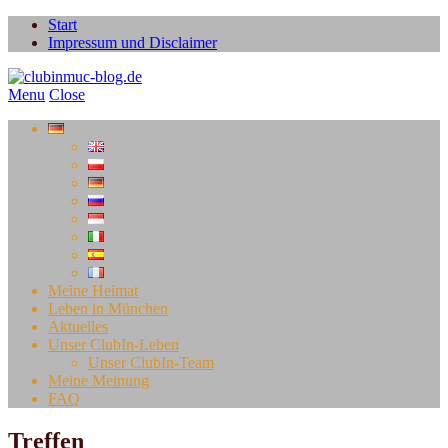
Start
Impressum und Disclaimer
Menu
Close
Meine Heimat
Leben in München
Aktuelles
Unser ClubIn-Leben
Unser ClubIn-Team
Meine Meinung
FAQ
Treffen