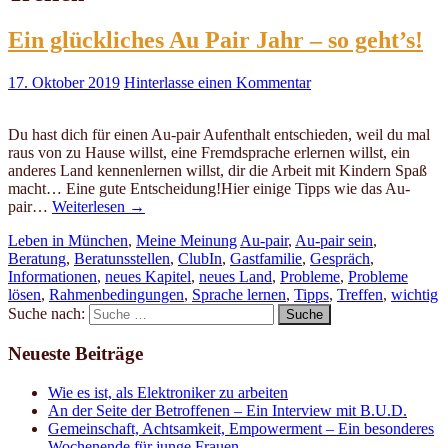
Ein glückliches Au Pair Jahr – so geht’s!
17. Oktober 2019
Hinterlasse einen Kommentar
Du hast dich für einen Au-pair Aufenthalt entschieden, weil du mal
raus von zu Hause willst, eine Fremdsprache erlernen willst, ein
anderes Land kennenlernen willst, dir die Arbeit mit Kindern Spaß
macht… Eine gute Entscheidung!Hier einige Tipps wie das Au-
pair…
Weiterlesen
→
Leben in München
,
Meine Meinung
Au-pair
,
Au-pair sein
,
Beratung
,
Beratunsstellen
,
ClubIn
,
Gastfamilie
,
Gespräch
,
Informationen
,
neues Kapitel
,
neues Land
,
Probleme
,
Probleme
lösen
,
Rahmenbedingungen
,
Sprache lernen
,
Tipps
,
Treffen
,
wichtig
Suche nach:
Neueste Beiträge
Wie es ist, als Elektroniker zu arbeiten
An der Seite der Betroffenen – Ein Interview mit B.U.D.
Gemeinschaft, Achtsamkeit, Empowerment – Ein besonderes
Wochenende für junge Frauen