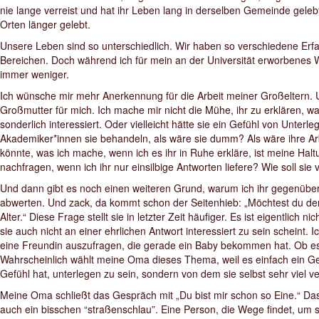
nie lange verreist und hat ihr Leben lang in derselben Gemeinde gel
Orten länger gelebt.
Unsere Leben sind so unterschiedlich. Wir haben so verschiedene Er
Bereichen. Doch während ich für mein an der Universität erworbenes Wi
immer weniger.
Ich wünsche mir mehr Anerkennung für die Arbeit meiner Großeltern. 
Großmutter für mich. Ich mache mir nicht die Mühe, ihr zu erklären, w
sonderlich interessiert. Oder vielleicht hätte sie ein Gefühl von Unterle
Akademiker*innen sie behandeln, als wäre sie dumm? Als wäre ihre Arb
könnte, was ich mache, wenn ich es ihr in Ruhe erkläre, ist meine Halt
nachfragen, wenn ich ihr nur einsilbige Antworten liefere? Wie soll si
Und dann gibt es noch einen weiteren Grund, warum ich ihr gegenüber
abwerten. Und zack, da kommt schon der Seitenhieb: „Möchtest du den
Alter.“ Diese Frage stellt sie in letzter Zeit häufiger. Es ist eigentlich
sie auch nicht an einer ehrlichen Antwort interessiert zu sein scheint. 
eine Freundin auszufragen, die gerade ein Baby bekommen hat. Ob es 
Wahrscheinlich wählt meine Oma dieses Thema, weil es einfach ein Geb
Gefühl hat, unterlegen zu sein, sondern von dem sie selbst sehr viel v
Meine Oma schließt das Gespräch mit „Du bist mir schon so Eine.“ Das b
auch ein bisschen “straßenschlau”. Eine Person, die Wege findet, um 