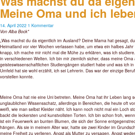
Was machst du da eigen
Meine Oma und ich lebe
14. April 2022
1 Kommentar
Von Alba Bock*
„Was machst du da eigentlich im Ausland? Deine Mama hat gesagt, du b
Heimatland vor vier Wochen verlassen habe, um etwa ein halbes Jahr im
knapp, ich mache mir nicht mal die Mühe zu erklären, was ich studiere. 
in verschiedenen Welten. Ich bin mir ziemlich sicher, dass meine Oma
geisteswissenschaftlichen Studiengängen studiert habe und was ich i
Umfeld hat sie wohl erzählt, ich sei Lehrerin. Das war der einzige Be
vorstellen konnte.
Meine Oma hat nie eine Uni betreten. Meine Oma hat ihr Leben lang seh
unglaublichen Wissensschatz, allerdings in Bereichen, die heute oft 
weiß, wie man selbst Kleider näht. Ich kann noch nicht mal ein Loch 
backt die leckersten und kunstvollsten Torten. Ich bin schon froh, wen
ist ein Feuerwerk an bunten Blumen, die sich der Sonne entgegenstr
hängen. Als sie in meinem Alter war, hatte sie zwei Kinder im Grundsc
meine Freiheit zu verlieren, Angst als Mutter zu versagen, Angst weder