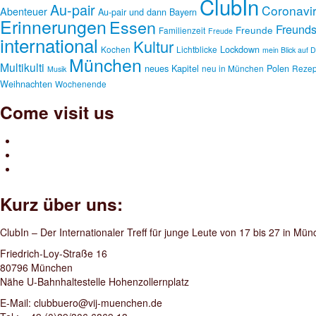
ClubIn
Au-pair
Coronavi
Abenteuer
Au-pair und dann
Bayern
Erinnerungen
Essen
Freunds
Freunde
Familienzeit
Freude
international
Kultur
Lockdown
Kochen
Lichtblicke
mein Blick auf 
München
Multikulti
neues Kapitel
Polen
neu in München
Rezep
Musik
Weihnachten
Wochenende
Come visit us
Kurz über uns:
ClubIn – Der Internationaler Treff für junge Leute von 17 bis 27 in Mü
Friedrich-Loy-Straße 16
80796 München
Nähe U-Bahnhaltestelle Hohenzollernplatz
E-Mail: clubbuero@vij-muenchen.de