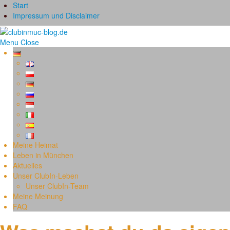
Start
Impressum und Disclaimer
Menu
Close
Meine Heimat
Leben in München
Aktuelles
Unser ClubIn-Leben
Unser ClubIn-Team
Meine Meinung
FAQ