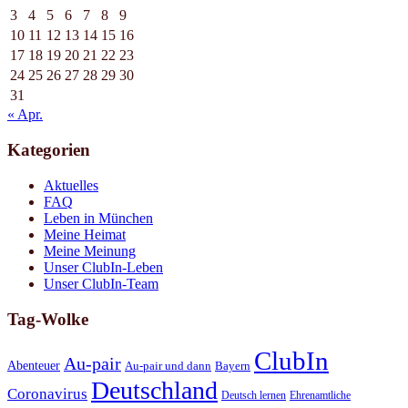
3
4
5
6
7
8
9
10
11
12
13
14
15
16
17
18
19
20
21
22
23
24
25
26
27
28
29
30
31
« Apr.
Kategorien
Aktuelles
FAQ
Leben in München
Meine Heimat
Meine Meinung
Unser ClubIn-Leben
Unser ClubIn-Team
Tag-Wolke
ClubIn
Au-pair
Abenteuer
Au-pair und dann
Bayern
Deutschland
Coronavirus
Deutsch lernen
Ehrenamtliche