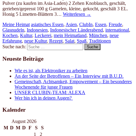
Pulver (zu kaufen im Asia-Laden) 2 Zehen Knoblauch, geschält,
gerieben/gepresst 100 g Garnelen, kleine, gekocht, geschält 3 EL.
Honig 5 Limetten-Blättern 3…
Weiterlesen
→
Meine Heimat
asiatisches Essen
,
Asien
,
ClubIn
,
Essen
,
Freude
,
Glasnudeln
,
Indonesien
,
Indonesischer Länderabend
,
international
,
Kochen
,
Kultur
,
Leckerei
,
mein Heimatland
,
München
,
neue
Erfahrung
,
neue Kultur
,
Rezept
,
Salat
,
Spaß
,
Traditionen
Suche nach:
Neueste Beiträge
Wie es ist, als Elektroniker zu arbeiten
An der Seite der Betroffenen – Ein Interview mit B.U.D.
Gemeinschaft, Achtsamkeit, Empowerment – Ein besonderes
Wochenende für junge Frauen
UNSER CLUBIN-TEAM: ALEXA
Wer bin ich in deinen Augen?
Kalender
August 2026
M
D
M
D
F
S
S
1
2