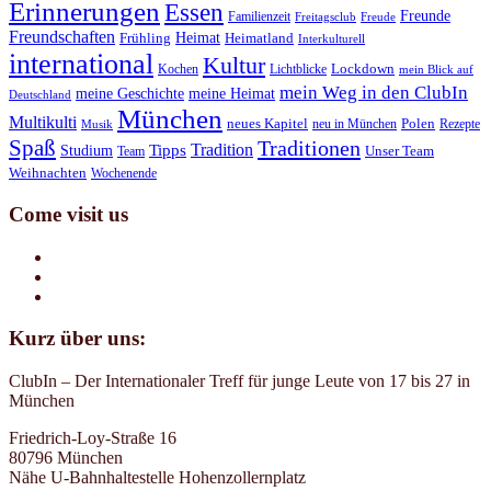
Erinnerungen
Essen
Freunde
Familienzeit
Freitagsclub
Freude
Freundschaften
Heimat
Frühling
Heimatland
Interkulturell
international
Kultur
Kochen
Lichtblicke
Lockdown
mein Blick auf
mein Weg in den ClubIn
meine Geschichte
meine Heimat
Deutschland
München
Multikulti
neues Kapitel
neu in München
Polen
Rezepte
Musik
Spaß
Traditionen
Tradition
Tipps
Studium
Team
Unser Team
Weihnachten
Wochenende
Come visit us
Kurz über uns:
ClubIn – Der Internationaler Treff für junge Leute von 17 bis 27 in
München
Friedrich-Loy-Straße 16
80796 München
Nähe U-Bahnhaltestelle Hohenzollernplatz