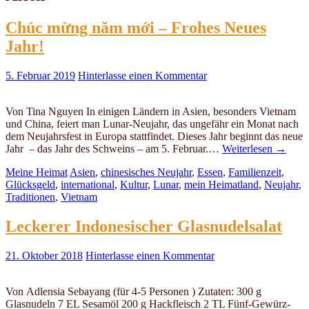
Chúc mừng năm mới – Frohes Neues
Jahr!
5. Februar 2019
Hinterlasse einen Kommentar
Von Tina Nguyen In einigen Ländern in Asien, besonders Vietnam
und China, feiert man Lunar-Neujahr, das ungefähr ein Monat nach
dem Neujahrsfest in Europa stattfindet. Dieses Jahr beginnt das neue
Jahr – das Jahr des Schweins – am 5. Februar.…
Weiterlesen
→
Meine Heimat
Asien
,
chinesisches Neujahr
,
Essen
,
Familienzeit
,
Glücksgeld
,
international
,
Kultur
,
Lunar
,
mein Heimatland
,
Neujahr
,
Traditionen
,
Vietnam
Leckerer Indonesischer Glasnudelsalat
21. Oktober 2018
Hinterlasse einen Kommentar
Von Adlensia Sebayang (für 4-5 Personen ) Zutaten: 300 g
Glasnudeln 7 EL Sesamöl 200 g Hackfleisch 2 TL Fünf-Gewürz-