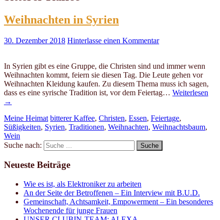
Weihnachten in Syrien
30. Dezember 2018
Hinterlasse einen Kommentar
In Syrien gibt es eine Gruppe, die Christen sind und immer wenn
Weihnachten kommt, feiern sie diesen Tag. Die Leute gehen vor
Weihnachten Kleidung kaufen. Zu diesem Thema muss ich sagen,
dass es eine syrische Tradition ist, vor dem Feiertag…
Weiterlesen
→
Meine Heimat
bitterer Kaffee
,
Christen
,
Essen
,
Feiertage
,
Süßigkeiten
,
Syrien
,
Traditionen
,
Weihnachten
,
Weihnachtsbaum
,
Wein
Suche nach:
Neueste Beiträge
Wie es ist, als Elektroniker zu arbeiten
An der Seite der Betroffenen – Ein Interview mit B.U.D.
Gemeinschaft, Achtsamkeit, Empowerment – Ein besonderes
Wochenende für junge Frauen
UNSER CLUBIN-TEAM: ALEXA