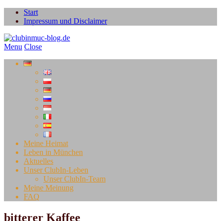
Start
Impressum und Disclaimer
Menu
Close
Meine Heimat
Leben in München
Aktuelles
Unser ClubIn-Leben
Unser ClubIn-Team
Meine Meinung
FAQ
bitterer Kaffee