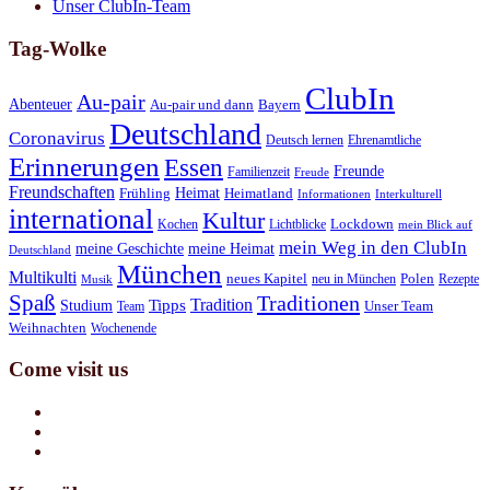
Unser ClubIn-Team
Tag-Wolke
ClubIn
Au-pair
Abenteuer
Au-pair und dann
Bayern
Deutschland
Coronavirus
Deutsch lernen
Ehrenamtliche
Erinnerungen
Essen
Freunde
Familienzeit
Freude
Freundschaften
Heimat
Frühling
Heimatland
Informationen
Interkulturell
international
Kultur
Kochen
Lichtblicke
Lockdown
mein Blick auf
mein Weg in den ClubIn
meine Geschichte
meine Heimat
Deutschland
München
Multikulti
neues Kapitel
neu in München
Polen
Rezepte
Musik
Spaß
Traditionen
Tradition
Tipps
Studium
Team
Unser Team
Weihnachten
Wochenende
Come visit us