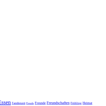
Essen
Freundschaften
Heimat
Freunde
Familienzeit
Frühling
Freude