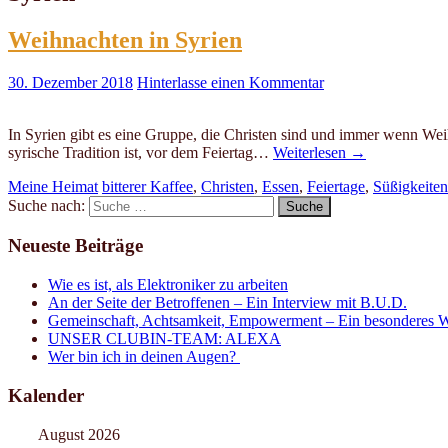
Weihnachten in Syrien
30. Dezember 2018
Hinterlasse einen Kommentar
In Syrien gibt es eine Gruppe, die Christen sind und immer wenn We
syrische Tradition ist, vor dem Feiertag…
Weiterlesen
→
Meine Heimat
bitterer Kaffee
,
Christen
,
Essen
,
Feiertage
,
Süßigkeiten
Suche nach:
Neueste Beiträge
Wie es ist, als Elektroniker zu arbeiten
An der Seite der Betroffenen – Ein Interview mit B.U.D.
Gemeinschaft, Achtsamkeit, Empowerment – Ein besonderes W
UNSER CLUBIN-TEAM: ALEXA
Wer bin ich in deinen Augen?
Kalender
August 2026