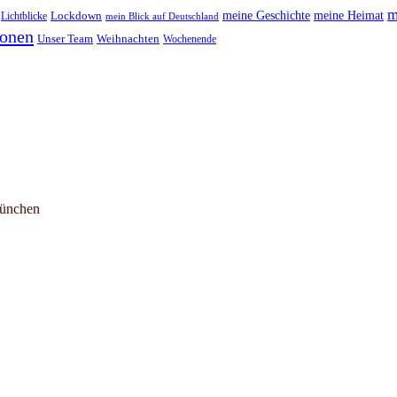
m
meine Geschichte
meine Heimat
Lichtblicke
Lockdown
mein Blick auf Deutschland
ionen
Unser Team
Weihnachten
Wochenende
München