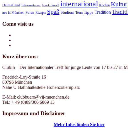
international
Kultur
Heimatland
Kochen
Informationen
Interkulturell
Spaß
Tradit
Tradition
Tipps
Studium
neu in München
Polen
Rezepte
Team
Come visit us
Kurz über uns:
ClubIn – Der Internationaler Treff für junge Leute von 17 bis 27 in 
Friedrich-Loy-Straße 16
80796 München
Nähe U-Bahnhaltestelle Hohenzollernplatz
E-Mail: clubbuero@vij-muenchen.de
Tel.: + 49 (0)89/306 6869 13
Impressum und Disclaimer
Mehr Infos finden Sie hier