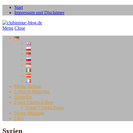
Start
Impressum und Disclaimer
Menu
Close
Meine Heimat
Leben in München
Aktuelles
Unser ClubIn-Leben
Unser ClubIn-Team
Meine Meinung
FAQ
Syrien