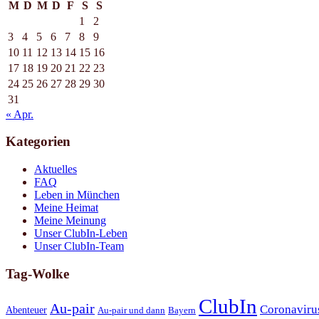
M
D
M
D
F
S
S
1
2
3
4
5
6
7
8
9
10
11
12
13
14
15
16
17
18
19
20
21
22
23
24
25
26
27
28
29
30
31
« Apr.
Kategorien
Aktuelles
FAQ
Leben in München
Meine Heimat
Meine Meinung
Unser ClubIn-Leben
Unser ClubIn-Team
Tag-Wolke
ClubIn
Au-pair
Coronaviru
Abenteuer
Au-pair und dann
Bayern