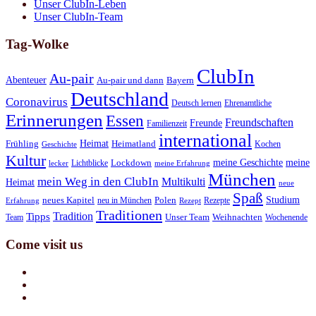
Unser ClubIn-Leben
Unser ClubIn-Team
Tag-Wolke
ClubIn
Au-pair
Abenteuer
Au-pair und dann
Bayern
Deutschland
Coronavirus
Deutsch lernen
Ehrenamtliche
Erinnerungen
Essen
Freundschaften
Freunde
Familienzeit
international
Heimat
Frühling
Heimatland
Kochen
Geschichte
Kultur
meine Geschichte
meine
Lichtblicke
Lockdown
lecker
meine Erfahrung
München
mein Weg in den ClubIn
Multikulti
Heimat
neue
Spaß
Studium
neues Kapitel
neu in München
Polen
Rezepte
Erfahrung
Rezept
Traditionen
Tradition
Tipps
Team
Unser Team
Weihnachten
Wochenende
Come visit us