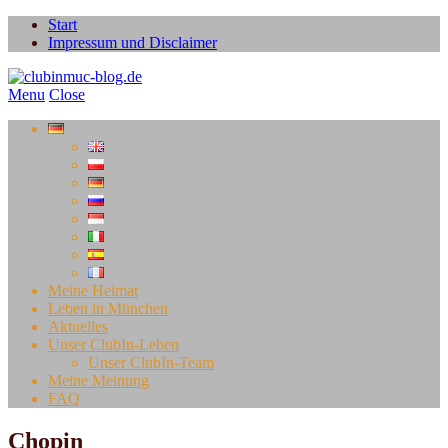
Start
Impressum und Disclaimer
Menu
Close
Meine Heimat
Leben in München
Aktuelles
Unser ClubIn-Leben
Unser ClubIn-Team
Meine Meinung
FAQ
Chopin